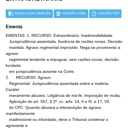
RESULTADO SIMPLES
VERSÃO HTML
VERSÃO PDF
Ementa
EMENTAS: 1. RECURSO. Extraordinário. Inadmissibilidade.

   Jurisprudência assentada. Ausência de razões novas. Decisão

   mantida. Agravo regimental improvido. Nega-se provimento a 
agravo

   regimental tendente a impugnar, sem razões novas, decisão 
fundada

   em jurisprudência assente na Corte.

2.      RECURSO. Agravo.

   Regimental. Jurisprudência assentada sobre a matéria. 
Caráter

   meramente abusivo. Litigância de má-fé. Imposição de multa.

   Aplicação do art. 557, § 2º, cc. arts. 14, II e III, e 17, VII,

   do CPC. Quando abusiva a interposição de agravo, 
manifestamente

   inadmissível ou infundado, deve o Tribunal condenar o 
agravante a
