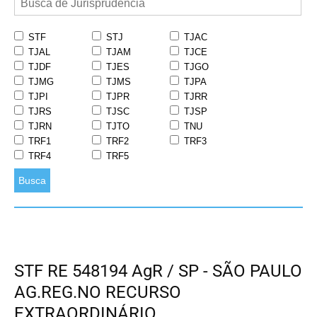
STF
STJ
TJAC
TJAL
TJAM
TJCE
TJDF
TJES
TJGO
TJMG
TJMS
TJPA
TJPI
TJPR
TJRR
TJRS
TJSC
TJSP
TJRN
TJTO
TNU
TRF1
TRF2
TRF3
TRF4
TRF5
Busca
STF RE 548194 AgR / SP - SÃO PAULO
AG.REG.NO RECURSO
EXTRAORDINÁRIO