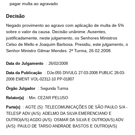
   pagar multa ao agravado
Decisão
Negado provimento ao agravo com aplicação de multa de 5%
sobre o valor da causa. Decisão unânime. Ausentes,
justificadamente, neste julgamento, os Senhores Ministros
Celso de Mello e Joaquim Barbosa. Presidiu, este julgamento, o
Senhor Ministro Gilmar Mendes. 2ª Turma, 26.02.2008.
Data do Julgamento
:
26/02/2008
Data da Publicação
:
DJe-055 DIVULG 27-03-2008 PUBLIC 28-03-
2008 EMENT VOL-02312-10 PP-01807
Órgão Julgador
:
Segunda Turma
Relator(a)
:
Min. CEZAR PELUSO
Parte(s)
:
AGTE.(S): TELECOMUNICAÇÕES DE SÃO PAULO S/A -
TELESP ADV.(A/S): ADELMO DA SILVA EMERENCIANO E
OUTRO(A/S) AGDO.(A/S): OSMAR DA SILVA E OUTRO(A/S) ADV.
(A/S): PAULO DE TARSO ANDRADE BASTOS E OUTRO(A/S)