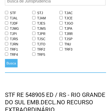
STF
STJ
TJAC
TJAL
TJAM
TJCE
TJDF
TJES
TJGO
TJMG
TJMS
TJPA
TJPI
TJPR
TJRR
TJRS
TJSC
TJSP
TJRN
TJTO
TNU
TRF1
TRF2
TRF3
TRF4
TRF5
Busca
STF RE 548905 ED / RS - RIO GRANDE
DO SUL EMB.DECL.NO RECURSO
EXTRAORDINÁRIO