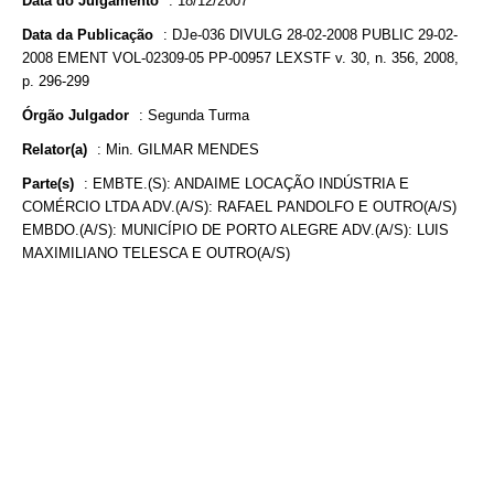
Data do Julgamento
:
18/12/2007
Data da Publicação
:
DJe-036 DIVULG 28-02-2008 PUBLIC 29-02-
2008 EMENT VOL-02309-05 PP-00957 LEXSTF v. 30, n. 356, 2008,
p. 296-299
Órgão Julgador
:
Segunda Turma
Relator(a)
:
Min. GILMAR MENDES
Parte(s)
:
EMBTE.(S): ANDAIME LOCAÇÃO INDÚSTRIA E
COMÉRCIO LTDA ADV.(A/S): RAFAEL PANDOLFO E OUTRO(A/S)
EMBDO.(A/S): MUNICÍPIO DE PORTO ALEGRE ADV.(A/S): LUIS
MAXIMILIANO TELESCA E OUTRO(A/S)