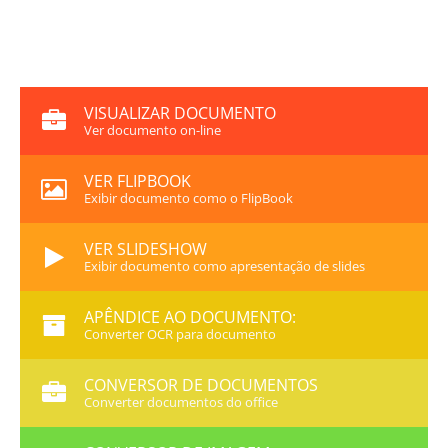
VISUALIZAR DOCUMENTO
Ver documento on-line
VER FLIPBOOK
Exibir documento como o FlipBook
VER SLIDESHOW
Exibir documento como apresentação de slides
APÊNDICE AO DOCUMENTO:
Converter OCR para documento
CONVERSOR DE DOCUMENTOS
Converter documentos do office