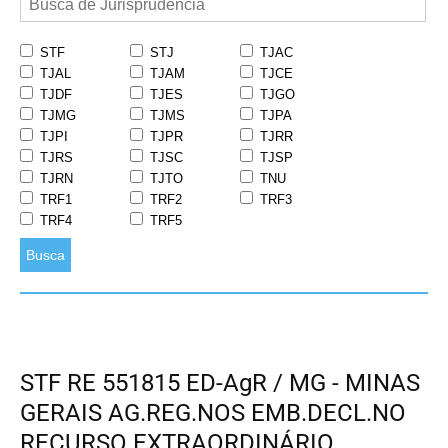
STF
STJ
TJAC
TJAL
TJAM
TJCE
TJDF
TJES
TJGO
TJMG
TJMS
TJPA
TJPI
TJPR
TJRR
TJRS
TJSC
TJSP
TJRN
TJTO
TNU
TRF1
TRF2
TRF3
TRF4
TRF5
Busca
STF RE 551815 ED-AgR / MG - MINAS
GERAIS AG.REG.NOS EMB.DECL.NO
RECURSO EXTRAORDINÁRIO