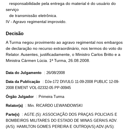
   responsabilidade pela entrega do material é do usuário do 
serviço

   de transmissão eletrônica.

IV - Agravo regimental improvido.
Decisão
A Turma negou provimento ao agravo regimental nos embargos
de declaração no recurso extraordinário, nos termos do voto do
Relator. Ausentes, justificadamente, o Ministro Carlos Britto e a
Ministra Cármen Lúcia. 1ª Turma, 26.08.2008.
Data do Julgamento
:
26/08/2008
Data da Publicação
:
DJe-172 DIVULG 11-09-2008 PUBLIC 12-09-
2008 EMENT VOL-02332-05 PP-00945
Órgão Julgador
:
Primeira Turma
Relator(a)
:
Min. RICARDO LEWANDOWSKI
Parte(s)
:
AGTE.(S): ASSOCIAÇÃO DOS PRAÇAS POLICIAIS E
BOMBEIROS MILITARES DO ESTADO DE MINAS GERAIS ADV.
(A/S): HAMILTON GOMES PEREIRA E OUTRO(A/S) ADV.(A/S):