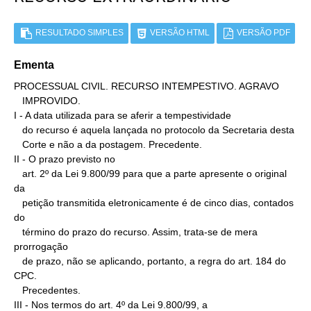
RESULTADO SIMPLES
VERSÃO HTML
VERSÃO PDF
Ementa
PROCESSUAL CIVIL. RECURSO INTEMPESTIVO. AGRAVO

   IMPROVIDO.

I - A data utilizada para se aferir a tempestividade

   do recurso é aquela lançada no protocolo da Secretaria desta

   Corte e não a da postagem. Precedente.

II - O prazo previsto no

   art. 2º da Lei 9.800/99 para que a parte apresente o original 
da

   petição transmitida eletronicamente é de cinco dias, contados 
do

   término do prazo do recurso. Assim, trata-se de mera 
prorrogação

   de prazo, não se aplicando, portanto, a regra do art. 184 do 
CPC.

   Precedentes.

III - Nos termos do art. 4º da Lei 9.800/99, a
