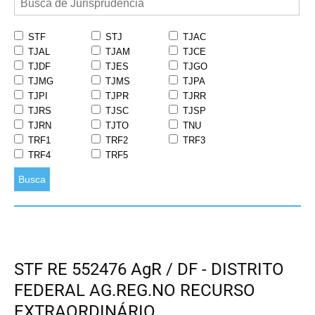
STF
STJ
TJAC
TJAL
TJAM
TJCE
TJDF
TJES
TJGO
TJMG
TJMS
TJPA
TJPI
TJPR
TJRR
TJRS
TJSC
TJSP
TJRN
TJTO
TNU
TRF1
TRF2
TRF3
TRF4
TRF5
Busca
STF RE 552476 AgR / DF - DISTRITO
FEDERAL AG.REG.NO RECURSO
EXTRAORDINÁRIO