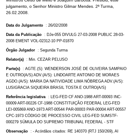
Ministros Celso de Mello e Joaquim Barbosa. Presidiu, este
julgamento, o Senhor Ministro Gilmar Mendes. 2ª Turma,
26.02.2008.
Data do Julgamento
:
26/02/2008
Data da Publicação
:
DJe-055 DIVULG 27-03-2008 PUBLIC 28-03-
2008 EMENT VOL-02312-10 PP-01870
Órgão Julgador
:
Segunda Turma
Relator(a)
:
Min. CEZAR PELUSO
Parte(s)
:
AGTE.(S): WENDERSON JOSÉ DE OLIVEIRA SAMPAIO
E OUTRO(A/S) ADV.(A/S): LINDOARTE ANTONIO DE MORAES
AGDO.(A/S): MARIA DA NATIVIDADE LIMA NÓBREGA ADV.(A/S):
LUSIGRACIA SIQUEIRA BRASIL TOSTA E OUTRO(A/S)
Referência legislativa
:
LEG-FED CF ANO-1988 ART-00093 INC-
00009 ART-00226 CF-1988 CONSTITUIÇÃO FEDERAL LEG-FED
LEI-005869 ANO-1973 ART-00544 PAR-00003 PAR-00004 ART-00557
CPC-1973 CÓDIGO DE PROCESSO CIVIL LEG-FED SUMSTF-
000279 SÚMULA DO SUPREMO TRIBUNAL FEDERAL - STF
Observação
:
- Acórdãos citados: RE 140370 (RTJ 150/269), AI