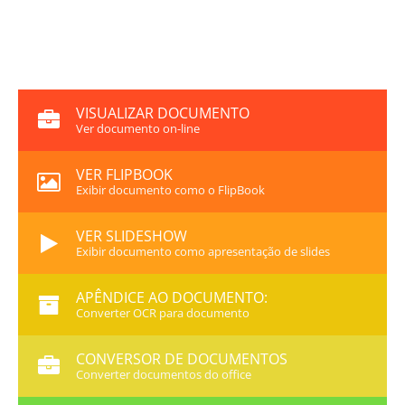
VISUALIZAR DOCUMENTO
Ver documento on-line
VER FLIPBOOK
Exibir documento como o FlipBook
VER SLIDESHOW
Exibir documento como apresentação de slides
APÊNDICE AO DOCUMENTO:
Converter OCR para documento
CONVERSOR DE DOCUMENTOS
Converter documentos do office