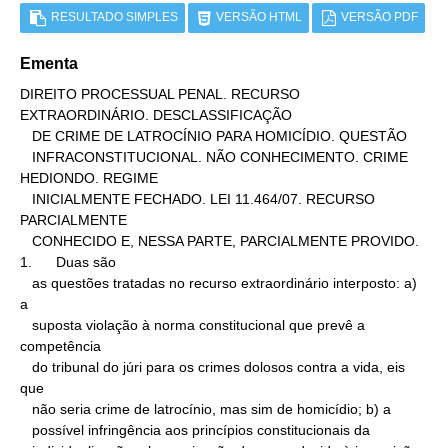
RESULTADO SIMPLES
VERSÃO HTML
VERSÃO PDF
Ementa
DIREITO PROCESSUAL PENAL. RECURSO 
EXTRAORDINÁRIO. DESCLASSIFICAÇÃO

   DE CRIME DE LATROCÍNIO PARA HOMICÍDIO. QUESTÃO

   INFRACONSTITUCIONAL. NÃO CONHECIMENTO. CRIME 
HEDIONDO. REGIME

   INICIALMENTE FECHADO. LEI 11.464/07. RECURSO 
PARCIALMENTE

   CONHECIDO E, NESSA PARTE, PARCIALMENTE PROVIDO.

1.      Duas são

   as questões tratadas no recurso extraordinário interposto: a) 
a

   suposta violação à norma constitucional que prevê a 
competência

   do tribunal do júri para os crimes dolosos contra a vida, eis 
que

   não seria crime de latrocínio, mas sim de homicídio; b) a

   possível infringência aos princípios constitucionais da
