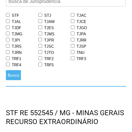
STF
STJ
TJAC
TJAL
TJAM
TJCE
TJDF
TJES
TJGO
TJMG
TJMS
TJPA
TJPI
TJPR
TJRR
TJRS
TJSC
TJSP
TJRN
TJTO
TNU
TRF1
TRF2
TRF3
TRF4
TRF5
Busca
STF RE 552545 / MG - MINAS GERAIS
RECURSO EXTRAORDINÁRIO