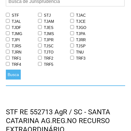
STF
STJ
TJAC
TJAL
TJAM
TJCE
TJDF
TJES
TJGO
TJMG
TJMS
TJPA
TJPI
TJPR
TJRR
TJRS
TJSC
TJSP
TJRN
TJTO
TNU
TRF1
TRF2
TRF3
TRF4
TRF5
Busca
STF RE 552713 AgR / SC - SANTA
CATARINA AG.REG.NO RECURSO
EXTRAORDINÁRIO