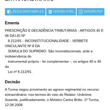
RESULTADO SIMPLES
VERSÃO HTML
VERSÃO PDF
Ementa
PRESCRIÇÃO E DECADÊNCIA TRIBUTÁRIAS - ARTIGOS 45 E 
46 DA LEI Nº

   8.212/91 - INCONSTITUCIONALIDADE - VERBETE 
VINCULANTE Nº 8 DA

   SÚMULA DO SUPREMO. São inconstitucionais, ante a 
inobservância do

   instrumental próprio - lei complementar -, os artigos 45 e 46 
da

   Lei nº 8.212/91.
Decisão
A Turma negou provimento ao agravo regimental no recurso
extraordinário, nos termos do voto do Relator. Unânime.
Ausente, justificadamente, o Ministro Carlos Britto. 1ª Turma,
12.08.2008.