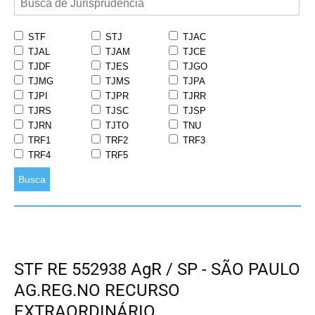
STF
STJ
TJAC
TJAL
TJAM
TJCE
TJDF
TJES
TJGO
TJMG
TJMS
TJPA
TJPI
TJPR
TJRR
TJRS
TJSC
TJSP
TJRN
TJTO
TNU
TRF1
TRF2
TRF3
TRF4
TRF5
Busca
STF RE 552938 AgR / SP - SÃO PAULO
AG.REG.NO RECURSO
EXTRAORDINÁRIO