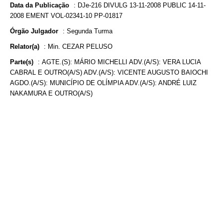
Data da Publicação
:
DJe-216 DIVULG 13-11-2008 PUBLIC 14-11-
2008 EMENT VOL-02341-10 PP-01817
Órgão Julgador
:
Segunda Turma
Relator(a)
:
Min. CEZAR PELUSO
Parte(s)
:
AGTE.(S): MÁRIO MICHELLI ADV.(A/S): VERA LUCIA
CABRAL E OUTRO(A/S) ADV.(A/S): VICENTE AUGUSTO BAIOCHI
AGDO.(A/S): MUNICÍPIO DE OLÍMPIA ADV.(A/S): ANDRÉ LUIZ
NAKAMURA E OUTRO(A/S)