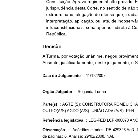
   Constituição. Agravo regimental não provido. É pacífica a

   jurisprudência desta Corte, no sentido de não tolerar, em recurso

   extraordinário, alegação de ofensa que, irradiando-se de má

   interpretação, aplicação, ou, até, de inobservância de normas

   infraconstitucionais, seria apenas indireta à Constituição da

   República.
Decisão
A Turma, por votação unânime, negou provimento
Ausente, justificadamente, neste julgamento, o 
Data do Julgamento
:
11/12/2007
Órgão Julgador
:
Segunda Turma
Parte(s)
:
AGTE.(S): CONSTRUTORA ROMEU CHAP
OUTRO(A/S) AGDO.(A/S): UNIÃO ADV.(A/S): PF
Referência legislativa
:
LEG-FED LCP-000070 AN
Observação
:
- Acórdãos citados: RE 429326 AgR, 
de páginas: 6. Análise: 29/02/2008, NAL.