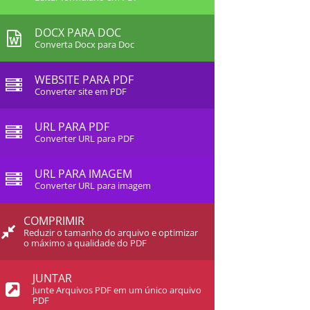
DOCX PARA DOC
Converta Docx para Doc
WEBSITE PARA PDF
Converter site em PDF
URL PARA PDF
Converter URL para PDF
URL PARA IMAGEM
Converter URL para imagem
COMPRIMIR
Reduzir o tamanho do arquivo e optimizar
o máximo a qualidade do PDF
JUNTAR
Junte Arquivos PDF em um único arquivo
PDF