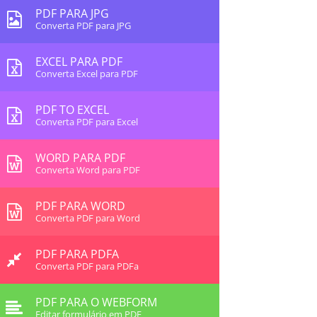
PDF PARA JPG
Converta PDF para JPG
EXCEL PARA PDF
Converta Excel para PDF
PDF TO EXCEL
Converta PDF para Excel
WORD PARA PDF
Converta Word para PDF
PDF PARA WORD
Converta PDF para Word
PDF PARA PDFA
Converta PDF para PDFa
PDF PARA O WEBFORM
Editar formulário em PDF