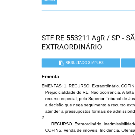
STF RE 553211 AgR / SP -
EXTRAORDINÁRIO
RESULTADO SIMPLES
Ementa
EMENTAS: 1. RECURSO. Extraordinário. COFINS. 
   Prejudicialidade do RE. Não ocorrência. A falta de decisão em

   recurso especial, pelo Superior Tribunal de Justiça, não invalida

   a decisão que nega seguimento a recurso extraordinário por não

   atender a pressupostos formais de admissibilidade.

2.

        RECURSO. Extraordinário. Inadmissibilidade. Contribuição Social.

   COFINS. Venda de imóveis. Incidência. Ofensa indireta à
