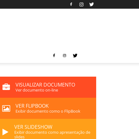
VISUALIZAR DOCUMENTO
Ver documento on-line
VER FLIPBOOK
Exibir documento como o FlipBook
VER SLIDESHOW
Exibir documento como apresentação de
slides