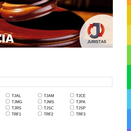
TJAL
TJAM
TJCE
TJMG
TJMS
TJPA
TJRS
TJSC
TJSP
TRF1
TRF2
TRF3