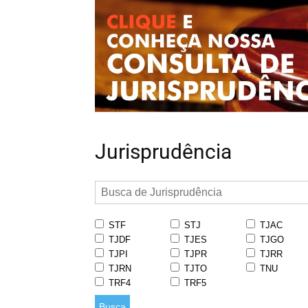
Jurisprudência
STF
STJ
TJAC
TJDF
TJES
TJGO
TJPI
TJPR
TJRR
TJRN
TJTO
TNU
TRF4
TRF5
Busca