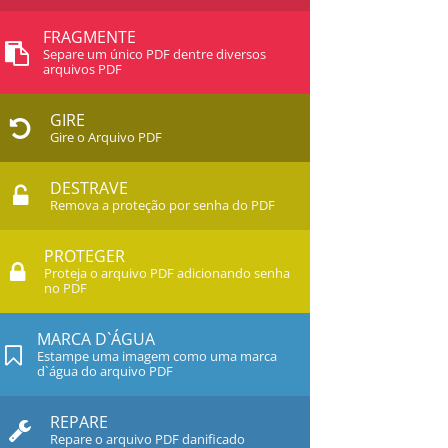
FRAGMENTE
Separe um único PDF dentre diversos
arquivos PDF
GIRE
Gire o Arquivo PDF
DESTRAVE
Remova a proteção por senha do PDF
PROTEGER
Proteja o arquivo PDF adicionando senha
no PDF
MARCA D`ÁGUA
Estampe uma imagem como uma marca
d`água do arquivo PDF
REPARE
Repare o arquivo PDF danificado