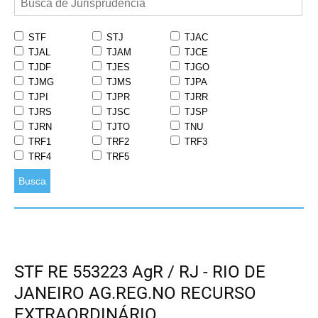
STF
STJ
TJAC
TJAL
TJAM
TJCE
TJDF
TJES
TJGO
TJMG
TJMS
TJPA
TJPI
TJPR
TJRR
TJRS
TJSC
TJSP
TJRN
TJTO
TNU
TRF1
TRF2
TRF3
TRF4
TRF5
Busca
STF RE 553223 AgR / RJ - RIO DE
JANEIRO AG.REG.NO RECURSO
EXTRAORDINÁRIO