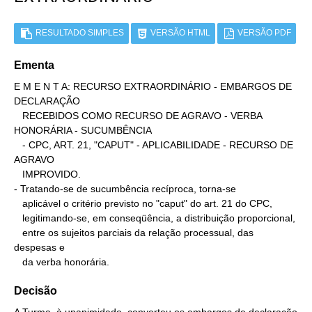
RESULTADO SIMPLES
VERSÃO HTML
VERSÃO PDF
Ementa
E M E N T A: RECURSO EXTRAORDINÁRIO - EMBARGOS DE 
DECLARAÇÃO

   RECEBIDOS COMO RECURSO DE AGRAVO - VERBA 
HONORÁRIA - SUCUMBÊNCIA

   - CPC, ART. 21, "CAPUT" - APLICABILIDADE - RECURSO DE 
AGRAVO

   IMPROVIDO.

- Tratando-se de sucumbência recíproca, torna-se

   aplicável o critério previsto no "caput" do art. 21 do CPC,

   legitimando-se, em conseqüência, a distribuição proporcional,

   entre os sujeitos parciais da relação processual, das 
despesas e

   da verba honorária.
Decisão