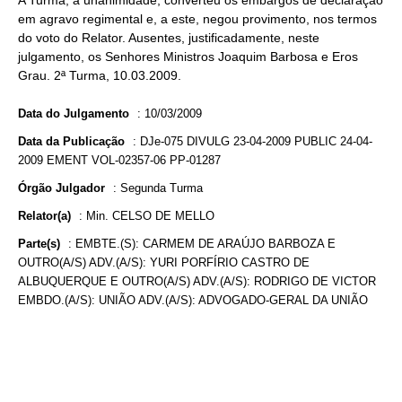
A Turma, à unanimidade, converteu os embargos de declaração
em agravo regimental e, a este, negou provimento, nos termos
do voto do Relator. Ausentes, justificadamente, neste
julgamento, os Senhores Ministros Joaquim Barbosa e Eros
Grau. 2ª Turma, 10.03.2009.
Data do Julgamento
:
10/03/2009
Data da Publicação
:
DJe-075 DIVULG 23-04-2009 PUBLIC 24-04-
2009 EMENT VOL-02357-06 PP-01287
Órgão Julgador
:
Segunda Turma
Relator(a)
:
Min. CELSO DE MELLO
Parte(s)
:
EMBTE.(S): CARMEM DE ARAÚJO BARBOZA E
OUTRO(A/S) ADV.(A/S): YURI PORFÍRIO CASTRO DE
ALBUQUERQUE E OUTRO(A/S) ADV.(A/S): RODRIGO DE VICTOR
EMBDO.(A/S): UNIÃO ADV.(A/S): ADVOGADO-GERAL DA UNIÃO