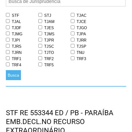
STF
STJ
TJAC
TJAL
TJAM
TJCE
TJDF
TJES
TJGO
TJMG
TJMS
TJPA
TJPI
TJPR
TJRR
TJRS
TJSC
TJSP
TJRN
TJTO
TNU
TRF1
TRF2
TRF3
TRF4
TRF5
Busca
STF RE 553344 ED / PB - PARAÍBA
EMB.DECL.NO RECURSO
EXTRAORDINÁRIO