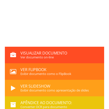
VISUALIZAR DOCUMENTO
Ver documento on-line
VER FLIPBOOK
Exibir documento como o FlipBook
VER SLIDESHOW
Exibir documento como apresentação de slides
APÊNDICE AO DOCUMENTO:
Converter OCR para documento