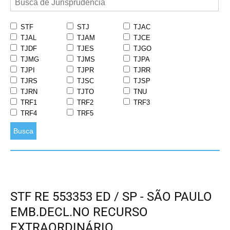
STF
STJ
TJAC
TJAL
TJAM
TJCE
TJDF
TJES
TJGO
TJMG
TJMS
TJPA
TJPI
TJPR
TJRR
TJRS
TJSC
TJSP
TJRN
TJTO
TNU
TRF1
TRF2
TRF3
TRF4
TRF5
Busca
STF RE 553353 ED / SP - SÃO PAULO
EMB.DECL.NO RECURSO
EXTRAORDINÁRIO