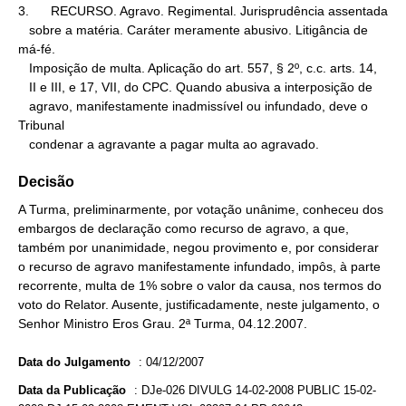
3.      RECURSO. Agravo. Regimental. Jurisprudência assentada

   sobre a matéria. Caráter meramente abusivo. Litigância de 
má-fé.

   Imposição de multa. Aplicação do art. 557, § 2º, c.c. arts. 14,

   II e III, e 17, VII, do CPC. Quando abusiva a interposição de

   agravo, manifestamente inadmissível ou infundado, deve o 
Tribunal

   condenar a agravante a pagar multa ao agravado.
Decisão
A Turma, preliminarmente, por votação unânime, conheceu dos
embargos de declaração como recurso de agravo, a que,
também por unanimidade, negou provimento e, por considerar
o recurso de agravo manifestamente infundado, impôs, à parte
recorrente, multa de 1% sobre o valor da causa, nos termos do
voto do Relator. Ausente, justificadamente, neste julgamento, o
Senhor Ministro Eros Grau. 2ª Turma, 04.12.2007.
Data do Julgamento
:
04/12/2007
Data da Publicação
:
DJe-026 DIVULG 14-02-2008 PUBLIC 15-02-