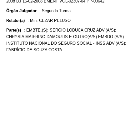
2008 DJ 15-02-2008 EMENT VOL-02307-04 PP-00642
Órgão Julgador
:
Segunda Turma
Relator(a)
:
Min. CEZAR PELUSO
Parte(s)
:
EMBTE.(S): SERGIO LODUCA CRUZ ADV.(A/S):
CHRYSIA MAIFRINO DAMOULIS E OUTRO(A/S) EMBDO.(A/S):
INSTITUTO NACIONAL DO SEGURO SOCIAL - INSS ADV.(A/S):
FABRÍCIO DE SOUZA COSTA