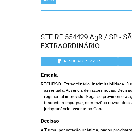
STF RE 554429 AgR / SP -
EXTRAORDINÁRIO
RESULTADO SIMPLES
Ementa
RECURSO. Extraordinário. Inadmissibilidade. Jur
   assentada. Ausência de razões novas. Decisão mantida. Agravo

   regimental improvido. Nega-se provimento a agravo regimental

   tendente a impugnar, sem razões novas, decisão fundada em

   jurisprudência assente na Corte.
Decisão
A Turma, por votação unânime, negou provimento