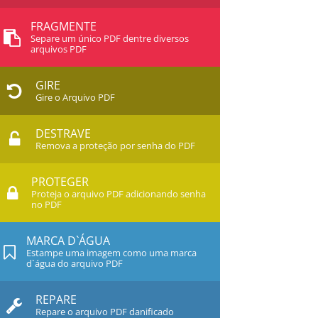
FRAGMENTE
Separe um único PDF dentre diversos
arquivos PDF
GIRE
Gire o Arquivo PDF
DESTRAVE
Remova a proteção por senha do PDF
PROTEGER
Proteja o arquivo PDF adicionando senha
no PDF
MARCA D`ÁGUA
Estampe uma imagem como uma marca
d`água do arquivo PDF
REPARE
Repare o arquivo PDF danificado