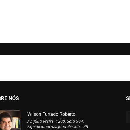
BRE NÓS
S
Wilson Furtado Roberto
Av. Júlia Freire, 1200, Sala 904,
Expedicionários, João Pessoa - PB