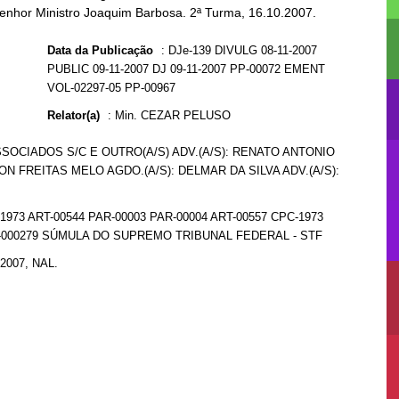
Senhor Ministro Joaquim Barbosa. 2ª Turma, 16.10.2007.
Data da Publicação
:
DJe-139 DIVULG 08-11-2007
PUBLIC 09-11-2007 DJ 09-11-2007 PP-00072 EMENT
VOL-02297-05 PP-00967
Relator(a)
:
Min. CEZAR PELUSO
SOCIADOS S/C E OUTRO(A/S) ADV.(A/S): RENATO ANTONIO
ON FREITAS MELO AGDO.(A/S): DELMAR DA SILVA ADV.(A/S):
1973 ART-00544 PAR-00003 PAR-00004 ART-00557 CPC-1973
000279 SÚMULA DO SUPREMO TRIBUNAL FEDERAL - STF
/2007, NAL.