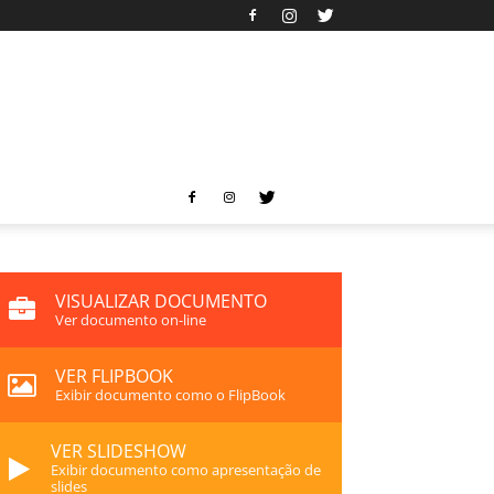
VISUALIZAR DOCUMENTO
Ver documento on-line
VER FLIPBOOK
Exibir documento como o FlipBook
VER SLIDESHOW
Exibir documento como apresentação de
slides