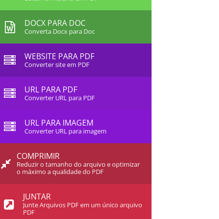
DOCX PARA DOC
Converta Docx para Doc
WEBSITE PARA PDF
Converter site em PDF
URL PARA PDF
Converter URL para PDF
URL PARA IMAGEM
Converter URL para imagem
COMPRIMIR
Reduzir o tamanho do arquivo e optimizar
o máximo a qualidade do PDF
JUNTAR
Junte Arquivos PDF em um único arquivo
PDF