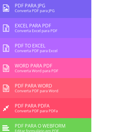
PDF PARA JPG
Converta PDF para JPG
EXCEL PARA PDF
Converta Excel para PDF
PDF TO EXCEL
Converta PDF para Excel
WORD PARA PDF
Converta Word para PDF
PDF PARA WORD
Converta PDF para Word
PDF PARA PDFA
Converta PDF para PDFa
PDF PARA O WEBFORM
Editar formulário em PDF