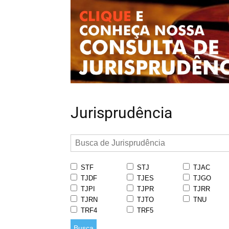
Jurisprudência
STF
STJ
TJAC
TJDF
TJES
TJGO
TJPI
TJPR
TJRR
TJRN
TJTO
TNU
TRF4
TRF5
Busca