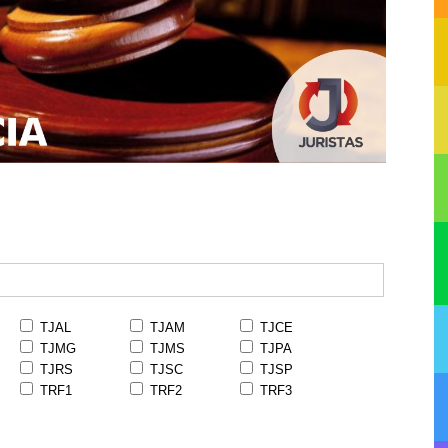
TJAL
TJAM
TJCE
TJMG
TJMS
TJPA
TJRS
TJSC
TJSP
TRF1
TRF2
TRF3