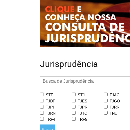
Jurisprudência
STF
STJ
TJAC
TJDF
TJES
TJGO
TJPI
TJPR
TJRR
TJRN
TJTO
TNU
TRF4
TRF5
Busca