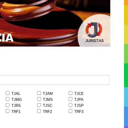
TJAL
TJAM
TJCE
TJMG
TJMS
TJPA
TJRS
TJSC
TJSP
TRF1
TRF2
TRF3