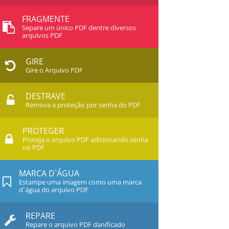
FRAGMENTE
Separe um único PDF dentre diversos
arquivos PDF
GIRE
Gire o Arquivo PDF
DESTRAVE
Remova a proteção por senha do PDF
PROTEGER
Proteja o arquivo PDF adicionando senha
no PDF
MARCA D`ÁGUA
Estampe uma imagem como uma marca
d`água do arquivo PDF
REPARE
Repare o arquivo PDF danificado