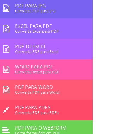
PDF PARA JPG
Converta PDF para JPG
EXCEL PARA PDF
Converta Excel para PDF
PDF TO EXCEL
Converta PDF para Excel
WORD PARA PDF
Converta Word para PDF
PDF PARA WORD
Converta PDF para Word
PDF PARA PDFA
Converta PDF para PDFa
PDF PARA O WEBFORM
Editar formulário em PDF