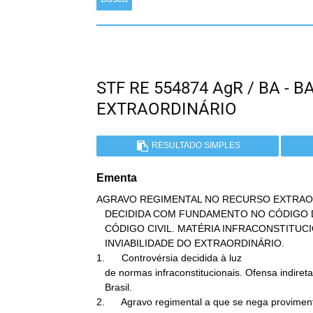
STF RE 554874 AgR / BA - 
EXTRAORDINÁRIO
RESULTADO SIMPLES
Ementa
AGRAVO REGIMENTAL NO RECURSO EXTRAOR
   DECIDIDA COM FUNDAMENTO NO CÓDIGO DE DEFESA DO CONSUMIDOR E NO

   CÓDIGO CIVIL. MATÉRIA INFRACONSTITUCIONAL. OFENSA INDIRETA.

   INVIABILIDADE DO EXTRAORDINÁRIO.

1.      Controvérsia decidida à luz

   de normas infraconstitucionais. Ofensa indireta à Constituição do

   Brasil.

2.      Agravo regimental a que se nega provimen