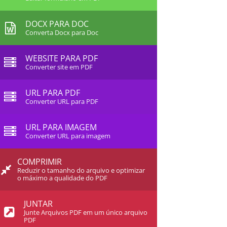
DOCX PARA DOC
Converta Docx para Doc
WEBSITE PARA PDF
Converter site em PDF
URL PARA PDF
Converter URL para PDF
URL PARA IMAGEM
Converter URL para imagem
COMPRIMIR
Reduzir o tamanho do arquivo e optimizar
o máximo a qualidade do PDF
JUNTAR
Junte Arquivos PDF em um único arquivo
PDF