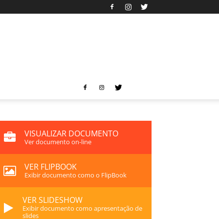
VISUALIZAR DOCUMENTO
Ver documento on-line
VER FLIPBOOK
Exibir documento como o FlipBook
VER SLIDESHOW
Exibir documento como apresentação de
slides