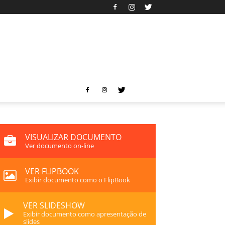
VISUALIZAR DOCUMENTO
Ver documento on-line
VER FLIPBOOK
Exibir documento como o FlipBook
VER SLIDESHOW
Exibir documento como apresentação de
slides