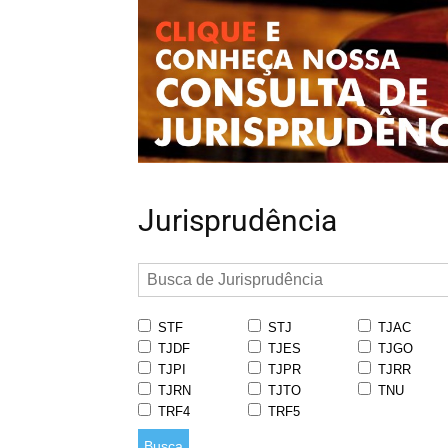
Jurisprudência
STF
STJ
TJAC
TJDF
TJES
TJGO
TJPI
TJPR
TJRR
TJRN
TJTO
TNU
TRF4
TRF5
Busca