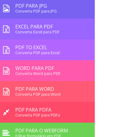
PDF PARA JPG
Converta PDF para JPG
EXCEL PARA PDF
Converta Excel para PDF
PDF TO EXCEL
Converta PDF para Excel
WORD PARA PDF
Converta Word para PDF
PDF PARA WORD
Converta PDF para Word
PDF PARA PDFA
Converta PDF para PDFa
PDF PARA O WEBFORM
Editar formulário em PDF