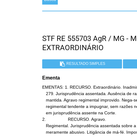
STF RE 555703 AgR / MG -
EXTRAORDINÁRIO
RESULTADO SIMPLES
Ementa
EMENTAS: 1. RECURSO. Extraordinário. Inadmiss
   279. Jurisprudência assentada. Ausência de razões novas. Decisão

   mantida. Agravo regimental improvido. Nega-se provimento a agravo

   regimental tendente a impugnar, sem razões novas, decisão fundada

   em jurisprudência assente na Corte.

2.                  RECURSO. Agravo.

   Regimental. Jurisprudência assentada sobre a matéria. Caráter

   meramente abusivo. Litigância de má-fé. Imposição de multa.
