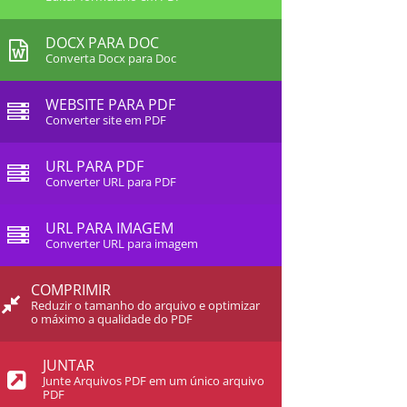
DOCX PARA DOC
Converta Docx para Doc
WEBSITE PARA PDF
Converter site em PDF
URL PARA PDF
Converter URL para PDF
URL PARA IMAGEM
Converter URL para imagem
COMPRIMIR
Reduzir o tamanho do arquivo e optimizar
o máximo a qualidade do PDF
JUNTAR
Junte Arquivos PDF em um único arquivo
PDF