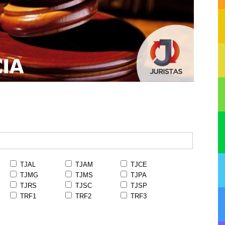
TJAL
TJAM
TJCE
TJMG
TJMS
TJPA
TJRS
TJSC
TJSP
TRF1
TRF2
TRF3