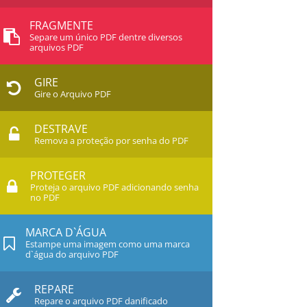
FRAGMENTE
Separe um único PDF dentre diversos
arquivos PDF
GIRE
Gire o Arquivo PDF
DESTRAVE
Remova a proteção por senha do PDF
PROTEGER
Proteja o arquivo PDF adicionando senha
no PDF
MARCA D`ÁGUA
Estampe uma imagem como uma marca
d`água do arquivo PDF
REPARE
Repare o arquivo PDF danificado