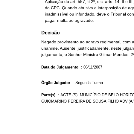
   Aplicação do art. 557, § 2º, c.c. arts. 14, II e III, e 17, VII,

   do CPC. Quando abusiva a interposição de agravo, manifestamente

   inadmissível ou infundado, deve o Tribunal condenar o agravante a

   pagar multa ao agravado.
Decisão
Negado provimento ao agravo regimental, com a
unânime. Ausente, justificadamente, neste julgam
julgamento, o Senhor Ministro Gilmar Mendes. 2
Data do Julgamento
:
06/11/2007
Órgão Julgador
:
Segunda Turma
Parte(s)
:
AGTE.(S): MUNICÍPIO DE BELO HORIZO
GUIOMARINO PEREIRA DE SOUSA FILHO ADV.(A/S