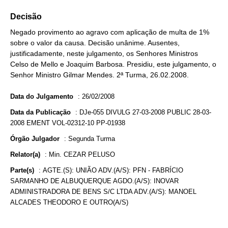
Decisão
Negado provimento ao agravo com aplicação de multa de 1%
sobre o valor da causa. Decisão unânime. Ausentes,
justificadamente, neste julgamento, os Senhores Ministros
Celso de Mello e Joaquim Barbosa. Presidiu, este julgamento, o
Senhor Ministro Gilmar Mendes. 2ª Turma, 26.02.2008.
Data do Julgamento
:
26/02/2008
Data da Publicação
:
DJe-055 DIVULG 27-03-2008 PUBLIC 28-03-
2008 EMENT VOL-02312-10 PP-01938
Órgão Julgador
:
Segunda Turma
Relator(a)
:
Min. CEZAR PELUSO
Parte(s)
:
AGTE.(S): UNIÃO ADV.(A/S): PFN - FABRÍCIO
SARMANHO DE ALBUQUERQUE AGDO.(A/S): INOVAR
ADMINISTRADORA DE BENS S/C LTDA ADV.(A/S): MANOEL
ALCADES THEODORO E OUTRO(A/S)