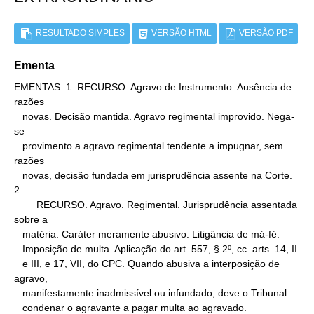
RESULTADO SIMPLES
VERSÃO HTML
VERSÃO PDF
Ementa
EMENTAS: 1. RECURSO. Agravo de Instrumento. Ausência de 
razões

   novas. Decisão mantida. Agravo regimental improvido. Nega-
se

   provimento a agravo regimental tendente a impugnar, sem 
razões

   novas, decisão fundada em jurisprudência assente na Corte.

2.

        RECURSO. Agravo. Regimental. Jurisprudência assentada 
sobre a

   matéria. Caráter meramente abusivo. Litigância de má-fé.

   Imposição de multa. Aplicação do art. 557, § 2º, cc. arts. 14, II

   e III, e 17, VII, do CPC. Quando abusiva a interposição de 
agravo,

   manifestamente inadmissível ou infundado, deve o Tribunal

   condenar o agravante a pagar multa ao agravado.