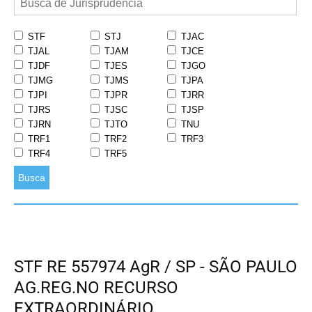
STF
STJ
TJAC
TJAL
TJAM
TJCE
TJDF
TJES
TJGO
TJMG
TJMS
TJPA
TJPI
TJPR
TJRR
TJRS
TJSC
TJSP
TJRN
TJTO
TNU
TRF1
TRF2
TRF3
TRF4
TRF5
Busca
STF RE 557974 AgR / SP - SÃO PAULO
AG.REG.NO RECURSO
EXTRAORDINÁRIO