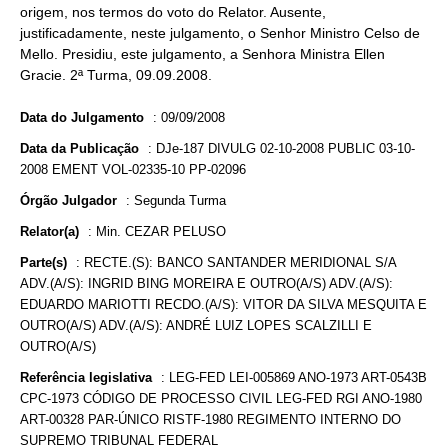
origem, nos termos do voto do Relator. Ausente,
justificadamente, neste julgamento, o Senhor Ministro Celso de
Mello. Presidiu, este julgamento, a Senhora Ministra Ellen
Gracie. 2ª Turma, 09.09.2008.
Data do Julgamento
:
09/09/2008
Data da Publicação
:
DJe-187 DIVULG 02-10-2008 PUBLIC 03-10-
2008 EMENT VOL-02335-10 PP-02096
Órgão Julgador
:
Segunda Turma
Relator(a)
:
Min. CEZAR PELUSO
Parte(s)
:
RECTE.(S): BANCO SANTANDER MERIDIONAL S/A
ADV.(A/S): INGRID BING MOREIRA E OUTRO(A/S) ADV.(A/S):
EDUARDO MARIOTTI RECDO.(A/S): VITOR DA SILVA MESQUITA E
OUTRO(A/S) ADV.(A/S): ANDRÉ LUIZ LOPES SCALZILLI E
OUTRO(A/S)
Referência legislativa
:
LEG-FED LEI-005869 ANO-1973 ART-0543B
CPC-1973 CÓDIGO DE PROCESSO CIVIL LEG-FED RGI ANO-1980
ART-00328 PAR-ÚNICO RISTF-1980 REGIMENTO INTERNO DO
SUPREMO TRIBUNAL FEDERAL