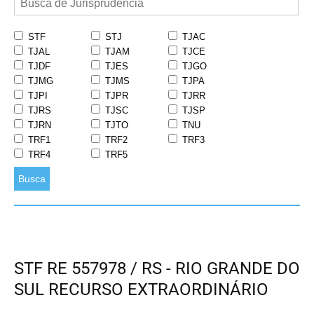
STF
STJ
TJAC
TJAL
TJAM
TJCE
TJDF
TJES
TJGO
TJMG
TJMS
TJPA
TJPI
TJPR
TJRR
TJRS
TJSC
TJSP
TJRN
TJTO
TNU
TRF1
TRF2
TRF3
TRF4
TRF5
Busca
STF RE 557978 / RS - RIO GRANDE DO
SUL RECURSO EXTRAORDINÁRIO