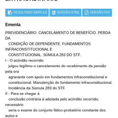
RESULTADO SIMPLES
VERSÃO HTML
VERSÃO PDF
Ementa
PREVIDENCIÁRIO. CANCELAMENTO DE BENEFÍCIO. PERDA 
DA

   CONDIÇÃO DE DEPENDENTE. FUNDAMENTOS 
INFRACONSTITUCIONAL E

   CONSTITUCIONAL. SÚMULA 283 DO STF.

I - O acórdão recorrido

   julgou legítimo o cancelamento do recebimento da pensão 
pela ora

   agravante com apoio em fundamentos infraconstitucional e

   constitucional. Manutenção do fundamento infraconstitucional.

   Incidência da Súmula 283 do STF.

II - Para se chegar à

   conclusão contrária à adotada pelo acórdão recorrido, 
necessário

   seria o exame do conjunto fático-probatório constante dos 
autos e
