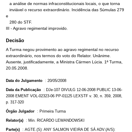
   a análise de normas infraconstitucionais locais, o que torna

   inviável o recurso extraordinário. Incidência das Súmulas 279 
e

   280 do STF.

III - Agravo regimental improvido.
Decisão
A Turma negou provimento ao agravo regimental no recurso
extraordinário, nos termos do voto do Relator. Unânime.
Ausente, justificadamente, a Ministra Cármen Lúcia. 1ª Turma,
20.05.2008.
Data do Julgamento
:
20/05/2008
Data da Publicação
:
DJe-107 DIVULG 12-06-2008 PUBLIC 13-06-
2008 EMENT VOL-02323-06 PP-01125 LEXSTF v. 30, n. 359, 2008,
p. 317-320
Órgão Julgador
:
Primeira Turma
Relator(a)
:
Min. RICARDO LEWANDOWSKI
Parte(s)
:
AGTE.(S): ANY SALMON VIEIRA DE SÁ ADV.(A/S):