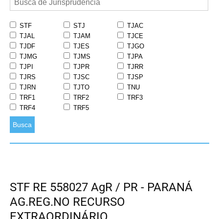
STF
STJ
TJAC
TJAL
TJAM
TJCE
TJDF
TJES
TJGO
TJMG
TJMS
TJPA
TJPI
TJPR
TJRR
TJRS
TJSC
TJSP
TJRN
TJTO
TNU
TRF1
TRF2
TRF3
TRF4
TRF5
Busca
STF RE 558027 AgR / PR - PARANÁ
AG.REG.NO RECURSO
EXTRAORDINÁRIO