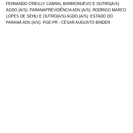
FERNANDO O'REILLY CABRAL BARRIONUEVO E OUTRO(A/S)
AGDO.(A/S): PARANAPREVIDÊNCIA ADV.(A/S): RODRIGO MARCO
LOPES DE SEHLI E OUTRO(A/S) AGDO.(A/S): ESTADO DO
PARANÁ ADV.(A/S): PGE-PR - CÉSAR AUGUSTO BINDER