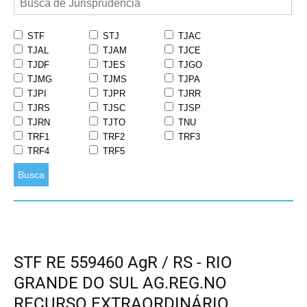
STF
STJ
TJAC
TJAL
TJAM
TJCE
TJDF
TJES
TJGO
TJMG
TJMS
TJPA
TJPI
TJPR
TJRR
TJRS
TJSC
TJSP
TJRN
TJTO
TNU
TRF1
TRF2
TRF3
TRF4
TRF5
Busca
STF RE 559460 AgR / RS - RIO
GRANDE DO SUL AG.REG.NO
RECURSO EXTRAORDINÁRIO