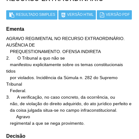
RESULTADO SIMPLES
VERSÃO HTML
VERSÃO PDF
Ementa
AGRAVO REGIMENTAL NO RECURSO EXTRAORDINÁRIO. 
AUSÊNCIA DE

   PREQUESTIONAMENTO. OFENSA INDIRETA

2.      O Tribunal a quo não se

   manifestou explicitamente sobre os temas constitucionais 
tidos

   por violados. Incidência da Súmula n. 282 do Supremo 
Tribunal

   Federal.

3.      A verificação, no caso concreto, da ocorrência, ou

   não, de violação do direito adquirido, do ato jurídico perfeito e

   da coisa julgada situa-se no campo infraconstitucional.

        Agravo

   regimental a que se nega provimento.
Decisão