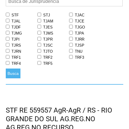
STF
STJ
TJAC
TJAL
TJAM
TJCE
TJDF
TJES
TJGO
TJMG
TJMS
TJPA
TJPI
TJPR
TJRR
TJRS
TJSC
TJSP
TJRN
TJTO
TNU
TRF1
TRF2
TRF3
TRF4
TRF5
Busca
STF RE 559557 AgR-AgR / RS - RIO
GRANDE DO SUL AG.REG.NO
AG.REG.NO RECURSO