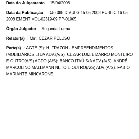
Data do Julgamento
:
15/04/2008
Data da Publicação
:
DJe-088 DIVULG 15-05-2008 PUBLIC 16-05-
2008 EMENT VOL-02319-09 PP-01965
Órgão Julgador
:
Segunda Turma
Relator(a)
:
Min. CEZAR PELUSO
Parte(s)
:
AGTE.(S): H. FRAZON - EMPREENDIMENTOS
IMOBILIÁRIOS LTDA ADV.(A/S): CEZAR LUIZ BIZARRO MONTEIRO
E OUTRO(A/S) AGDO.(A/S): BANCO ITAÚ S/A ADV.(A/S): ANDRÉ
MARCOLINO MALLMANN NETO E OUTRO(A/S) ADV.(A/S): FÁBIO
MARIANTE MINCARONE