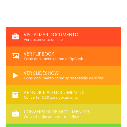
VISUALIZAR DOCUMENTO
Ver documento on-line
VER FLIPBOOK
Exibir documento como o FlipBook
VER SLIDESHOW
Exibir documento como apresentação de slides
APÊNDICE AO DOCUMENTO:
Converter OCR para documento
CONVERSOR DE DOCUMENTOS
Converter documentos do office