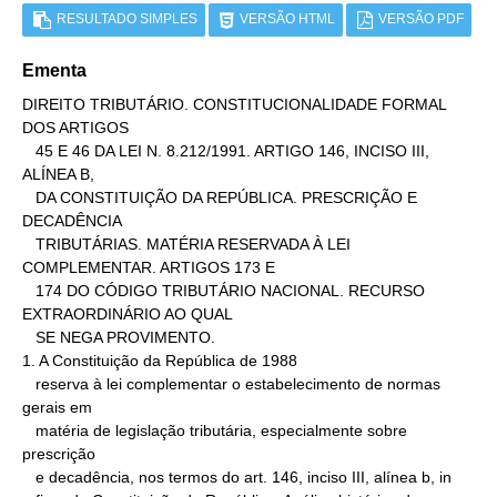
RESULTADO SIMPLES
VERSÃO HTML
VERSÃO PDF
Ementa
DIREITO TRIBUTÁRIO. CONSTITUCIONALIDADE FORMAL 
DOS ARTIGOS

   45 E 46 DA LEI N. 8.212/1991. ARTIGO 146, INCISO III, 
ALÍNEA B,

   DA CONSTITUIÇÃO DA REPÚBLICA. PRESCRIÇÃO E 
DECADÊNCIA

   TRIBUTÁRIAS. MATÉRIA RESERVADA À LEI 
COMPLEMENTAR. ARTIGOS 173 E

   174 DO CÓDIGO TRIBUTÁRIO NACIONAL. RECURSO 
EXTRAORDINÁRIO AO QUAL

   SE NEGA PROVIMENTO.

1. A Constituição da República de 1988

   reserva à lei complementar o estabelecimento de normas 
gerais em

   matéria de legislação tributária, especialmente sobre 
prescrição

   e decadência, nos termos do art. 146, inciso III, alínea b, in
