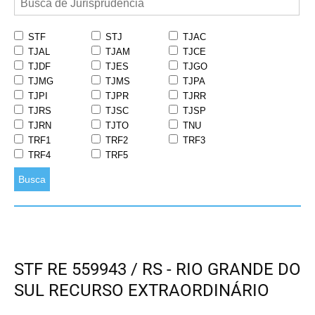
STF
STJ
TJAC
TJAL
TJAM
TJCE
TJDF
TJES
TJGO
TJMG
TJMS
TJPA
TJPI
TJPR
TJRR
TJRS
TJSC
TJSP
TJRN
TJTO
TNU
TRF1
TRF2
TRF3
TRF4
TRF5
Busca
STF RE 559943 / RS - RIO GRANDE DO
SUL RECURSO EXTRAORDINÁRIO