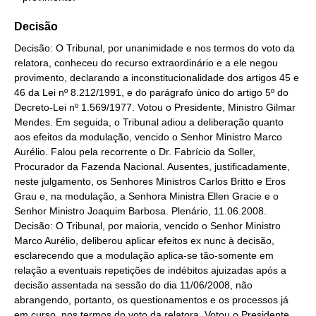
Decisão
Decisão: O Tribunal, por unanimidade e nos termos do voto da
relatora, conheceu do recurso extraordinário e a ele negou
provimento, declarando a inconstitucionalidade dos artigos 45 e
46 da Lei nº 8.212/1991, e do parágrafo único do artigo 5º do
Decreto-Lei nº 1.569/1977. Votou o Presidente, Ministro Gilmar
Mendes. Em seguida, o Tribunal adiou a deliberação quanto
aos efeitos da modulação, vencido o Senhor Ministro Marco
Aurélio. Falou pela recorrente o Dr. Fabrício da Soller,
Procurador da Fazenda Nacional. Ausentes, justificadamente,
neste julgamento, os Senhores Ministros Carlos Britto e Eros
Grau e, na modulação, a Senhora Ministra Ellen Gracie e o
Senhor Ministro Joaquim Barbosa. Plenário, 11.06.2008.
Decisão: O Tribunal, por maioria, vencido o Senhor Ministro
Marco Aurélio, deliberou aplicar efeitos ex nunc à decisão,
esclarecendo que a modulação aplica-se tão-somente em
relação a eventuais repetições de indébitos ajuizadas após a
decisão assentada na sessão do dia 11/06/2008, não
abrangendo, portanto, os questionamentos e os processos já
em curso, nos termos do voto da relatora. Votou o Presidente,