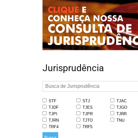
Jurisprudência
STF
STJ
TJAC
TJDF
TJES
TJGO
TJPI
TJPR
TJRR
TJRN
TJTO
TNU
TRF4
TRF5
Busca