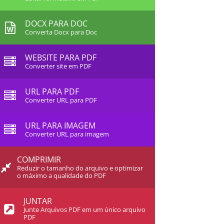
DOCX PARA DOC
Converta Docx para Doc
WEBSITE PARA PDF
Converter site em PDF
URL PARA PDF
Converter URL para PDF
URL PARA IMAGEM
Converter URL para imagem
COMPRIMIR
Reduzir o tamanho do arquivo e optimizar
o máximo a qualidade do PDF
JUNTAR
Junte Arquivos PDF em um único arquivo
PDF