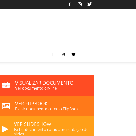
VISUALIZAR DOCUMENTO
Ver documento on-line
VER FLIPBOOK
Exibir documento como o FlipBook
VER SLIDESHOW
Exibir documento como apresentação de
slides