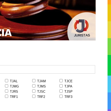
TJAL
TJAM
TJCE
TJMG
TJMS
TJPA
TJRS
TJSC
TJSP
TRF1
TRF2
TRF3