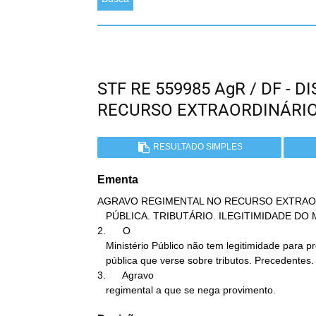
STF RE 559985 AgR / DF - 
RECURSO EXTRAORDINÁRI
RESULTADO SIMPLES
Ementa
AGRAVO REGIMENTAL NO RECURSO EXTRAORD
   PÚBLICA. TRIBUTÁRIO. ILEGITIMIDADE DO MINISTÉRIO PÚBLICO.

2.      O

   Ministério Público não tem legitimidade para propor ação civil

   pública que verse sobre tributos. Precedentes.

3.      Agravo

   regimental a que se nega provimento.