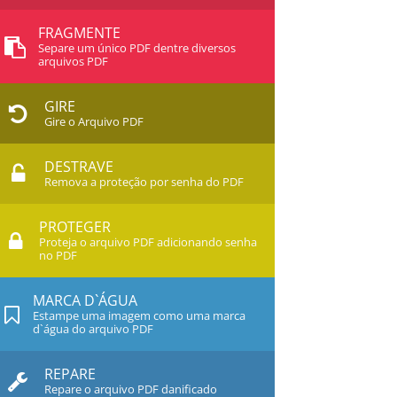
FRAGMENTE
Separe um único PDF dentre diversos
arquivos PDF
GIRE
Gire o Arquivo PDF
DESTRAVE
Remova a proteção por senha do PDF
PROTEGER
Proteja o arquivo PDF adicionando senha
no PDF
MARCA D`ÁGUA
Estampe uma imagem como uma marca
d`água do arquivo PDF
REPARE
Repare o arquivo PDF danificado