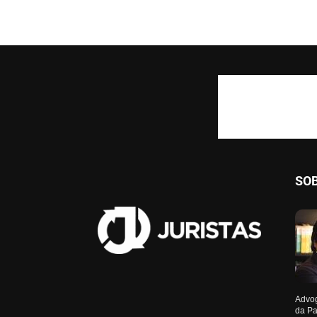
SO
Advog
da Pa