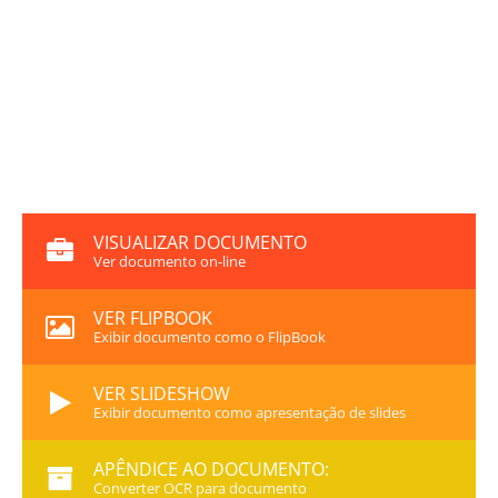
VISUALIZAR DOCUMENTO
Ver documento on-line
VER FLIPBOOK
Exibir documento como o FlipBook
VER SLIDESHOW
Exibir documento como apresentação de slides
APÊNDICE AO DOCUMENTO:
Converter OCR para documento