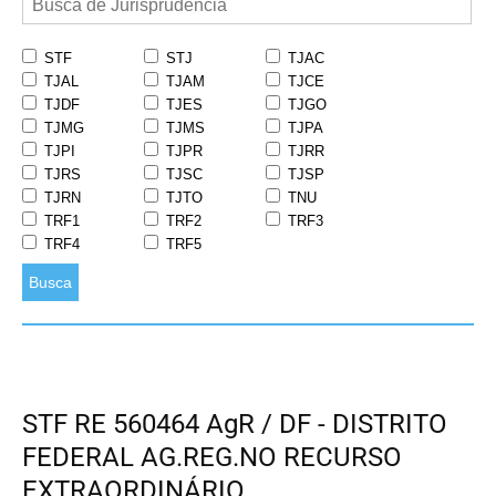
STF
STJ
TJAC
TJAL
TJAM
TJCE
TJDF
TJES
TJGO
TJMG
TJMS
TJPA
TJPI
TJPR
TJRR
TJRS
TJSC
TJSP
TJRN
TJTO
TNU
TRF1
TRF2
TRF3
TRF4
TRF5
Busca
STF RE 560464 AgR / DF - DISTRITO
FEDERAL AG.REG.NO RECURSO
EXTRAORDINÁRIO