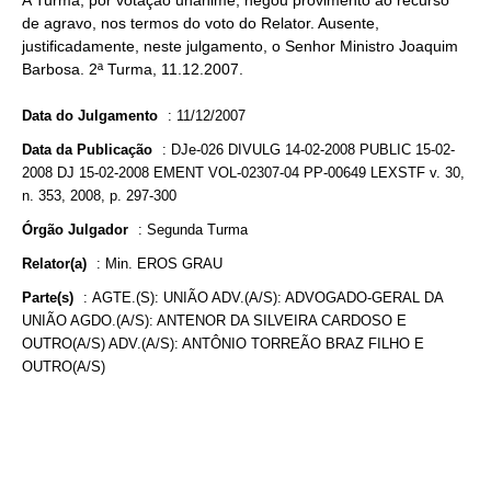
A Turma, por votação unânime, negou provimento ao recurso
de agravo, nos termos do voto do Relator. Ausente,
justificadamente, neste julgamento, o Senhor Ministro Joaquim
Barbosa. 2ª Turma, 11.12.2007.
Data do Julgamento
:
11/12/2007
Data da Publicação
:
DJe-026 DIVULG 14-02-2008 PUBLIC 15-02-
2008 DJ 15-02-2008 EMENT VOL-02307-04 PP-00649 LEXSTF v. 30,
n. 353, 2008, p. 297-300
Órgão Julgador
:
Segunda Turma
Relator(a)
:
Min. EROS GRAU
Parte(s)
:
AGTE.(S): UNIÃO ADV.(A/S): ADVOGADO-GERAL DA
UNIÃO AGDO.(A/S): ANTENOR DA SILVEIRA CARDOSO E
OUTRO(A/S) ADV.(A/S): ANTÔNIO TORREÃO BRAZ FILHO E
OUTRO(A/S)