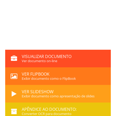
VISUALIZAR DOCUMENTO
Ver documento on-line
VER FLIPBOOK
Exibir documento como o FlipBook
VER SLIDESHOW
Exibir documento como apresentação de slides
APÊNDICE AO DOCUMENTO:
Converter OCR para documento