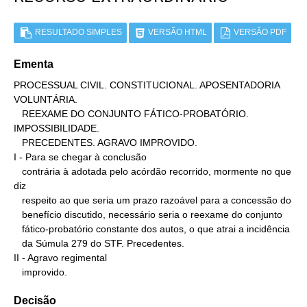
RESULTADO SIMPLES
VERSÃO HTML
VERSÃO PDF
Ementa
PROCESSUAL CIVIL. CONSTITUCIONAL. APOSENTADORIA 
VOLUNTÁRIA.

   REEXAME DO CONJUNTO FÁTICO-PROBATÓRIO. 
IMPOSSIBILIDADE.

   PRECEDENTES. AGRAVO IMPROVIDO.

I - Para se chegar à conclusão

   contrária à adotada pelo acórdão recorrido, mormente no que 
diz

   respeito ao que seria um prazo razoável para a concessão do

   benefício discutido, necessário seria o reexame do conjunto

   fático-probatório constante dos autos, o que atrai a incidência

   da Súmula 279 do STF. Precedentes.

II - Agravo regimental

   improvido.
Decisão