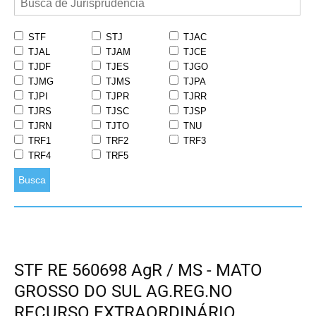
STF
STJ
TJAC
TJAL
TJAM
TJCE
TJDF
TJES
TJGO
TJMG
TJMS
TJPA
TJPI
TJPR
TJRR
TJRS
TJSC
TJSP
TJRN
TJTO
TNU
TRF1
TRF2
TRF3
TRF4
TRF5
Busca
STF RE 560698 AgR / MS - MATO
GROSSO DO SUL AG.REG.NO
RECURSO EXTRAORDINÁRIO