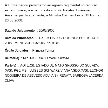
A Turma negou provimento ao agravo regimental no recurso
extraordinário, nos termos do voto do Relator. Unânime.
Ausente, justificadamente, a Ministra Cármen Lúcia. 1ª Turma,
20.05.2008.
Data do Julgamento
:
20/05/2008
Data da Publicação
:
DJe-107 DIVULG 12-06-2008 PUBLIC 13-06-
2008 EMENT VOL-02323-06 PP-01140
Órgão Julgador
:
Primeira Turma
Relator(a)
:
Min. RICARDO LEWANDOWSKI
Parte(s)
:
AGTE.(S): ESTADO DE MATO GROSSO DO SUL ADV.
(A/S): PGE-MS - ULISSES SCHWARZ VIANA AGDO.(A/S): LEONOR
NOGUEIRA DE AZEVEDO ADV.(A/S): RENATA BARBOSA LACERDA
OLIVA