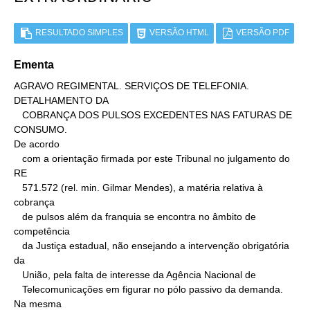
RESULTADO SIMPLES
VERSÃO HTML
VERSÃO PDF
Ementa
AGRAVO REGIMENTAL. SERVIÇOS DE TELEFONIA. 
DETALHAMENTO DA

   COBRANÇA DOS PULSOS EXCEDENTES NAS FATURAS DE 
CONSUMO.

De acordo

   com a orientação firmada por este Tribunal no julgamento do 
RE

   571.572 (rel. min. Gilmar Mendes), a matéria relativa à 
cobrança

   de pulsos além da franquia se encontra no âmbito de 
competência

   da Justiça estadual, não ensejando a intervenção obrigatória 
da

   União, pela falta de interesse da Agência Nacional de

   Telecomunicações em figurar no pólo passivo da demanda.

Na mesma
