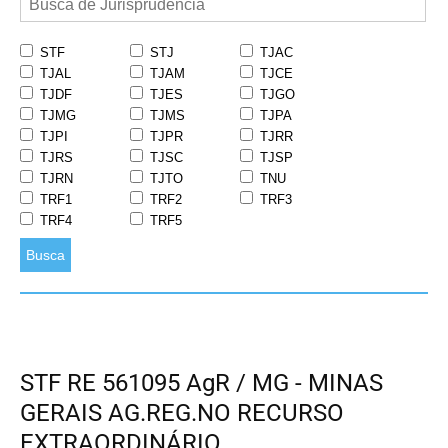
STF
STJ
TJAC
TJAL
TJAM
TJCE
TJDF
TJES
TJGO
TJMG
TJMS
TJPA
TJPI
TJPR
TJRR
TJRS
TJSC
TJSP
TJRN
TJTO
TNU
TRF1
TRF2
TRF3
TRF4
TRF5
Busca
STF RE 561095 AgR / MG - MINAS
GERAIS AG.REG.NO RECURSO
EXTRAORDINÁRIO