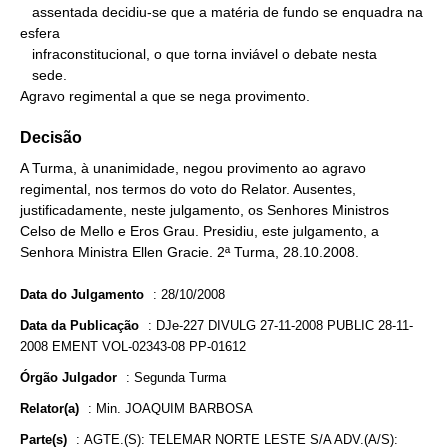
   assentada decidiu-se que a matéria de fundo se enquadra na 
esfera

   infraconstitucional, o que torna inviável o debate nesta

   sede.

Agravo regimental a que se nega provimento.
Decisão
A Turma, à unanimidade, negou provimento ao agravo
regimental, nos termos do voto do Relator. Ausentes,
justificadamente, neste julgamento, os Senhores Ministros
Celso de Mello e Eros Grau. Presidiu, este julgamento, a
Senhora Ministra Ellen Gracie. 2ª Turma, 28.10.2008.
Data do Julgamento
:
28/10/2008
Data da Publicação
:
DJe-227 DIVULG 27-11-2008 PUBLIC 28-11-
2008 EMENT VOL-02343-08 PP-01612
Órgão Julgador
:
Segunda Turma
Relator(a)
:
Min. JOAQUIM BARBOSA
Parte(s)
:
AGTE.(S): TELEMAR NORTE LESTE S/A ADV.(A/S):