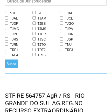
STF
STJ
TJAC
TJAL
TJAM
TJCE
TJDF
TJES
TJGO
TJMG
TJMS
TJPA
TJPI
TJPR
TJRR
TJRS
TJSC
TJSP
TJRN
TJTO
TNU
TRF1
TRF2
TRF3
TRF4
TRF5
Busca
STF RE 564757 AgR / RS - RIO
GRANDE DO SUL AG.REG.NO
RECURSO EXTRAORDINÁRIO