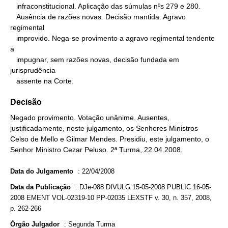
   infraconstitucional. Aplicação das súmulas nºs 279 e 280.

   Ausência de razões novas. Decisão mantida. Agravo 
regimental

   improvido. Nega-se provimento a agravo regimental tendente 
a

   impugnar, sem razões novas, decisão fundada em 
jurisprudência

   assente na Corte.
Decisão
Negado provimento. Votação unânime. Ausentes,
justificadamente, neste julgamento, os Senhores Ministros
Celso de Mello e Gilmar Mendes. Presidiu, este julgamento, o
Senhor Ministro Cezar Peluso. 2ª Turma, 22.04.2008.
Data do Julgamento
:
22/04/2008
Data da Publicação
:
DJe-088 DIVULG 15-05-2008 PUBLIC 16-05-
2008 EMENT VOL-02319-10 PP-02035 LEXSTF v. 30, n. 357, 2008,
p. 262-266
Órgão Julgador
:
Segunda Turma