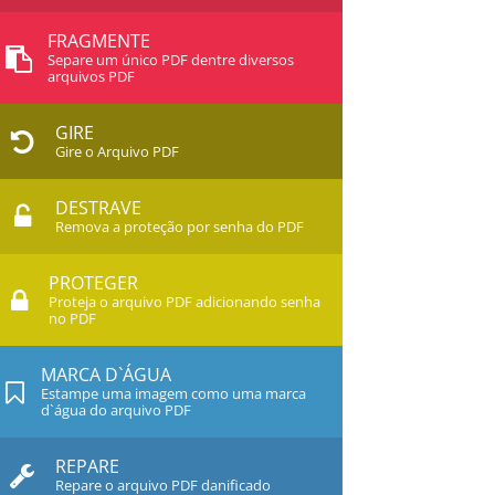
FRAGMENTE
Separe um único PDF dentre diversos
arquivos PDF
GIRE
Gire o Arquivo PDF
DESTRAVE
Remova a proteção por senha do PDF
PROTEGER
Proteja o arquivo PDF adicionando senha
no PDF
MARCA D`ÁGUA
Estampe uma imagem como uma marca
d`água do arquivo PDF
REPARE
Repare o arquivo PDF danificado