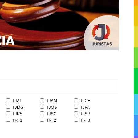
TJAL
TJAM
TJCE
TJMG
TJMS
TJPA
TJRS
TJSC
TJSP
TRF1
TRF2
TRF3