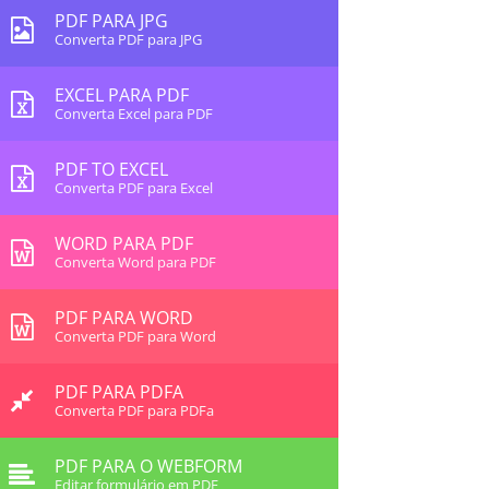
PDF PARA JPG
Converta PDF para JPG
EXCEL PARA PDF
Converta Excel para PDF
PDF TO EXCEL
Converta PDF para Excel
WORD PARA PDF
Converta Word para PDF
PDF PARA WORD
Converta PDF para Word
PDF PARA PDFA
Converta PDF para PDFa
PDF PARA O WEBFORM
Editar formulário em PDF