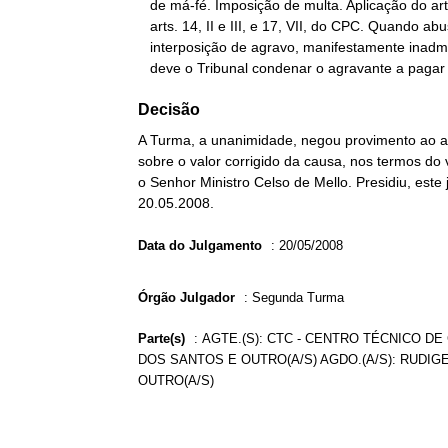
   de má-fé. Imposição de multa. Aplicação do art. 557, § 2º, cc.

   arts. 14, II e III, e 17, VII, do CPC. Quando abusiva a

   interposição de agravo, manifestamente inadmissível ou infundado,

   deve o Tribunal condenar o agravante a paga
Decisão
A Turma, a unanimidade, negou provimento ao ag
sobre o valor corrigido da causa, nos termos do 
o Senhor Ministro Celso de Mello. Presidiu, este
20.05.2008.
Data do Julgamento
:
20/05/2008
Órgão Julgador
:
Segunda Turma
Parte(s)
:
AGTE.(S): CTC - CENTRO TÉCNICO DE
DOS SANTOS E OUTRO(A/S) AGDO.(A/S): RUDIG
OUTRO(A/S)