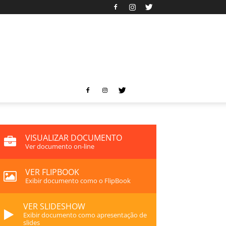
VISUALIZAR DOCUMENTO
Ver documento on-line
VER FLIPBOOK
Exibir documento como o FlipBook
VER SLIDESHOW
Exibir documento como apresentação de
slides