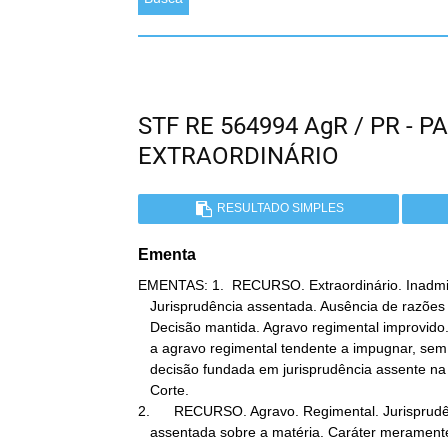
STF RE 564994 AgR / PR -
EXTRAORDINÁRIO
RESULTADO SIMPLES
Ementa
EMENTAS: 1.  RECURSO. Extraordinário. Inadmiss
   Jurisprudência assentada. Ausência de razões consistentes.

   Decisão mantida. Agravo regimental improvido. Nega-se provimento

   a agravo regimental tendente a impugnar, sem razões consistentes,

   decisão fundada em jurisprudência assente na

   Corte.

2.      RECURSO. Agravo. Regimental. Jurisprudê
   assentada sobre a matéria. Caráter meramente abusivo. Litigância
