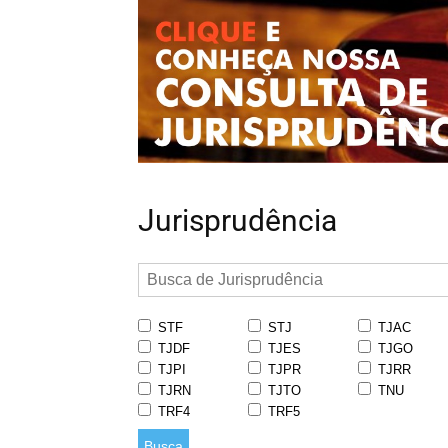
Jurisprudência
STF
STJ
TJAC
TJDF
TJES
TJGO
TJPI
TJPR
TJRR
TJRN
TJTO
TNU
TRF4
TRF5
Busca