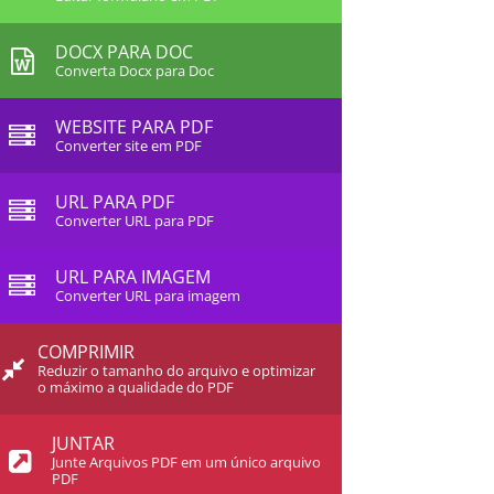
DOCX PARA DOC
Converta Docx para Doc
WEBSITE PARA PDF
Converter site em PDF
URL PARA PDF
Converter URL para PDF
URL PARA IMAGEM
Converter URL para imagem
COMPRIMIR
Reduzir o tamanho do arquivo e optimizar
o máximo a qualidade do PDF
JUNTAR
Junte Arquivos PDF em um único arquivo
PDF