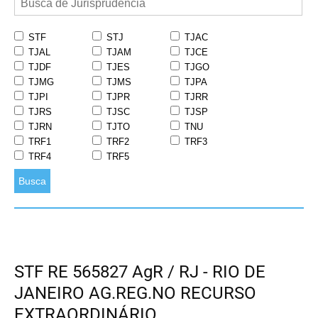
STF
STJ
TJAC
TJAL
TJAM
TJCE
TJDF
TJES
TJGO
TJMG
TJMS
TJPA
TJPI
TJPR
TJRR
TJRS
TJSC
TJSP
TJRN
TJTO
TNU
TRF1
TRF2
TRF3
TRF4
TRF5
Busca
STF RE 565827 AgR / RJ - RIO DE
JANEIRO AG.REG.NO RECURSO
EXTRAORDINÁRIO