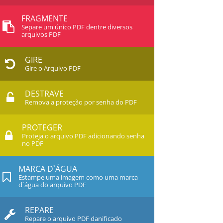
FRAGMENTE
Separe um único PDF dentre diversos
arquivos PDF
GIRE
Gire o Arquivo PDF
DESTRAVE
Remova a proteção por senha do PDF
PROTEGER
Proteja o arquivo PDF adicionando senha
no PDF
MARCA D`ÁGUA
Estampe uma imagem como uma marca
d`água do arquivo PDF
REPARE
Repare o arquivo PDF danificado