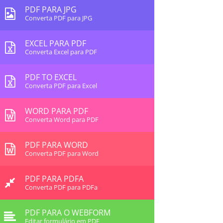
PDF PARA JPG
Converta PDF para JPG
EXCEL PARA PDF
Converta Excel para PDF
PDF TO EXCEL
Converta PDF para Excel
WORD PARA PDF
Converta Word para PDF
PDF PARA WORD
Converta PDF para Word
PDF PARA PDFA
Converta PDF para PDFa
PDF PARA O WEBFORM
Editar formulário em PDF