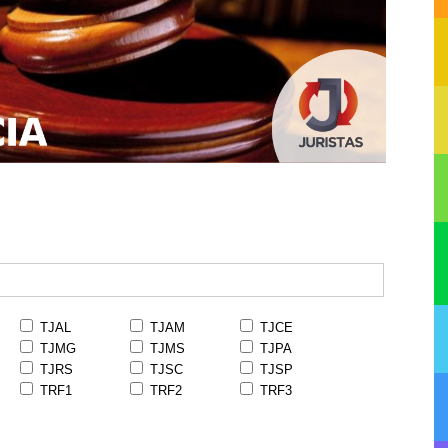
TJAL
TJAM
TJCE
TJMG
TJMS
TJPA
TJRS
TJSC
TJSP
TRF1
TRF2
TRF3