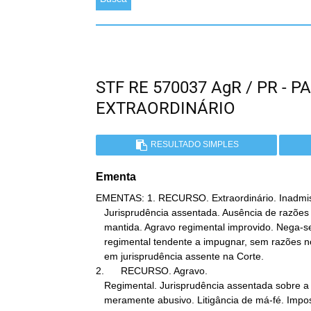
STF RE 570037 AgR / PR -
EXTRAORDINÁRIO
RESULTADO SIMPLES
Ementa
EMENTAS: 1. RECURSO. Extraordinário. Inadmissi
   Jurisprudência assentada. Ausência de razões novas. Decisão

   mantida. Agravo regimental improvido. Nega-se provimento a agravo

   regimental tendente a impugnar, sem razões novas, decisão fundada

   em jurisprudência assente na Corte.

2.      RECURSO. Agravo.

   Regimental. Jurisprudência assentada sobre a matéria. Caráter

   meramente abusivo. Litigância de má-fé. Imposição de multa.
