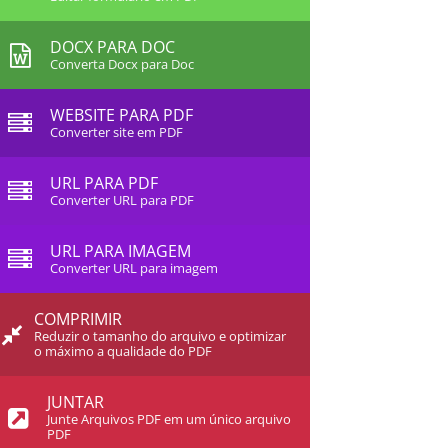
DOCX PARA DOC
Converta Docx para Doc
WEBSITE PARA PDF
Converter site em PDF
URL PARA PDF
Converter URL para PDF
URL PARA IMAGEM
Converter URL para imagem
COMPRIMIR
Reduzir o tamanho do arquivo e optimizar
o máximo a qualidade do PDF
JUNTAR
Junte Arquivos PDF em um único arquivo
PDF