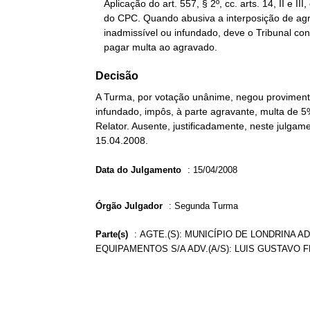
   Aplicação do art. 557, § 2º, cc. arts. 14, II e III, e 17, VII,

   do CPC. Quando abusiva a interposição de agravo, manifestamente

   inadmissível ou infundado, deve o Tribunal condenar a agravante a

   pagar multa ao agravado.
Decisão
A Turma, por votação unânime, negou provimento
infundado, impôs, à parte agravante, multa de 5
Relator. Ausente, justificadamente, neste julga
15.04.2008.
Data do Julgamento
:
15/04/2008
Órgão Julgador
:
Segunda Turma
Parte(s)
:
AGTE.(S): MUNICÍPIO DE LONDRINA A
EQUIPAMENTOS S/A ADV.(A/S): LUIS GUSTAVO 