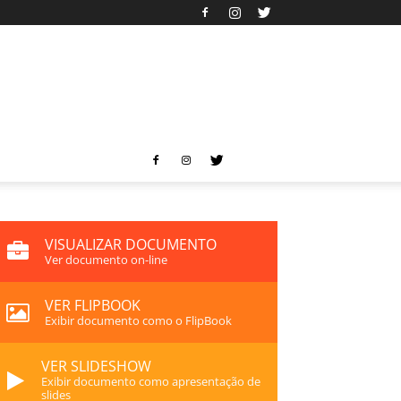
VISUALIZAR DOCUMENTO
Ver documento on-line
VER FLIPBOOK
Exibir documento como o FlipBook
VER SLIDESHOW
Exibir documento como apresentação de
slides