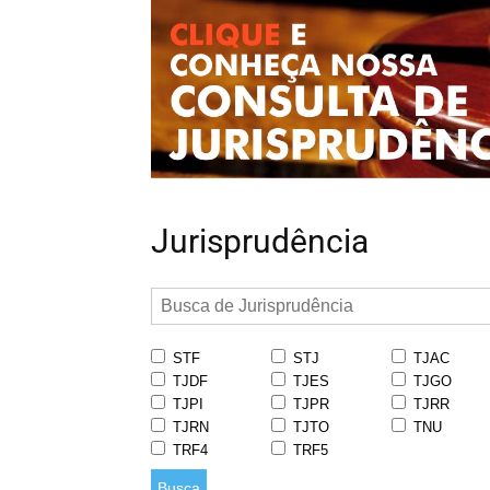
Jurisprudência
STF
STJ
TJAC
TJDF
TJES
TJGO
TJPI
TJPR
TJRR
TJRN
TJTO
TNU
TRF4
TRF5
Busca