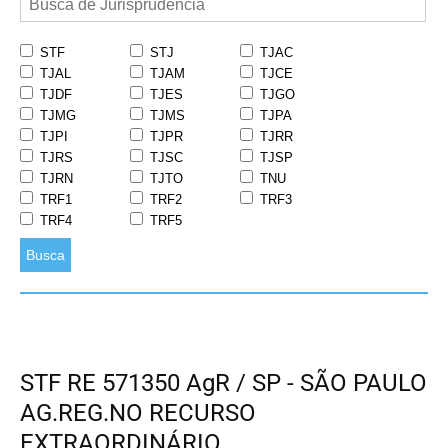
STF
STJ
TJAC
TJAL
TJAM
TJCE
TJDF
TJES
TJGO
TJMG
TJMS
TJPA
TJPI
TJPR
TJRR
TJRS
TJSC
TJSP
TJRN
TJTO
TNU
TRF1
TRF2
TRF3
TRF4
TRF5
Busca
STF RE 571350 AgR / SP - SÃO PAULO
AG.REG.NO RECURSO
EXTRAORDINÁRIO