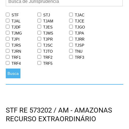
STF
STJ
TJAC
TJAL
TJAM
TJCE
TJDF
TJES
TJGO
TJMG
TJMS
TJPA
TJPI
TJPR
TJRR
TJRS
TJSC
TJSP
TJRN
TJTO
TNU
TRF1
TRF2
TRF3
TRF4
TRF5
Busca
STF RE 573202 / AM - AMAZONAS
RECURSO EXTRAORDINÁRIO