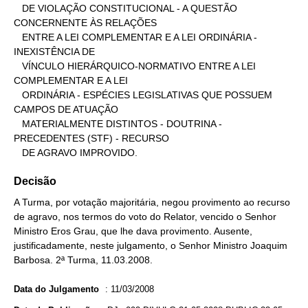
   DE VIOLAÇÃO CONSTITUCIONAL - A QUESTÃO 
CONCERNENTE ÀS RELAÇÕES

   ENTRE A LEI COMPLEMENTAR E A LEI ORDINÁRIA - 
INEXISTÊNCIA DE

   VÍNCULO HIERÁRQUICO-NORMATIVO ENTRE A LEI 
COMPLEMENTAR E A LEI

   ORDINÁRIA - ESPÉCIES LEGISLATIVAS QUE POSSUEM 
CAMPOS DE ATUAÇÃO

   MATERIALMENTE DISTINTOS - DOUTRINA - 
PRECEDENTES (STF) - RECURSO

   DE AGRAVO IMPROVIDO.
Decisão
A Turma, por votação majoritária, negou provimento ao recurso
de agravo, nos termos do voto do Relator, vencido o Senhor
Ministro Eros Grau, que lhe dava provimento. Ausente,
justificadamente, neste julgamento, o Senhor Ministro Joaquim
Barbosa. 2ª Turma, 11.03.2008.
Data do Julgamento
:
11/03/2008