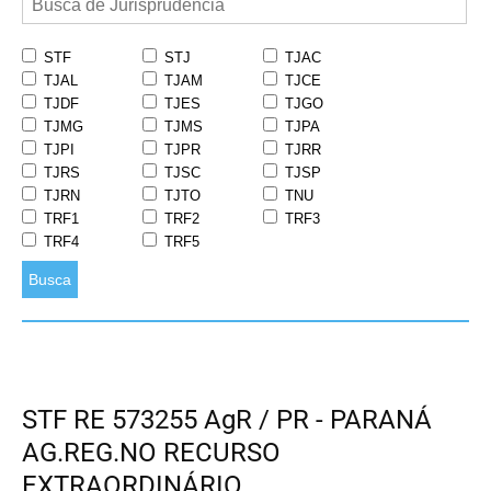
STF
STJ
TJAC
TJAL
TJAM
TJCE
TJDF
TJES
TJGO
TJMG
TJMS
TJPA
TJPI
TJPR
TJRR
TJRS
TJSC
TJSP
TJRN
TJTO
TNU
TRF1
TRF2
TRF3
TRF4
TRF5
Busca
STF RE 573255 AgR / PR - PARANÁ
AG.REG.NO RECURSO
EXTRAORDINÁRIO