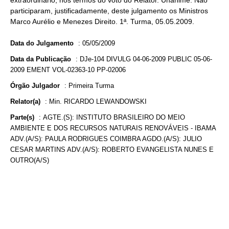
extraordinário, nos termos do voto do Relator. Unânime. Não
participaram, justificadamente, deste julgamento os Ministros
Marco Aurélio e Menezes Direito. 1ª. Turma, 05.05.2009.
Data do Julgamento
:
05/05/2009
Data da Publicação
:
DJe-104 DIVULG 04-06-2009 PUBLIC 05-06-
2009 EMENT VOL-02363-10 PP-02006
Órgão Julgador
:
Primeira Turma
Relator(a)
:
Min. RICARDO LEWANDOWSKI
Parte(s)
:
AGTE.(S): INSTITUTO BRASILEIRO DO MEIO
AMBIENTE E DOS RECURSOS NATURAIS RENOVÁVEIS - IBAMA
ADV.(A/S): PAULA RODRIGUES COIMBRA AGDO.(A/S): JULIO
CESAR MARTINS ADV.(A/S): ROBERTO EVANGELISTA NUNES E
OUTRO(A/S)