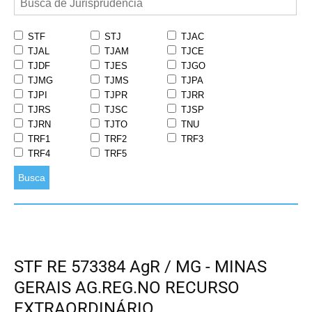
STF
STJ
TJAC
TJAL
TJAM
TJCE
TJDF
TJES
TJGO
TJMG
TJMS
TJPA
TJPI
TJPR
TJRR
TJRS
TJSC
TJSP
TJRN
TJTO
TNU
TRF1
TRF2
TRF3
TRF4
TRF5
Busca
STF RE 573384 AgR / MG - MINAS
GERAIS AG.REG.NO RECURSO
EXTRAORDINÁRIO