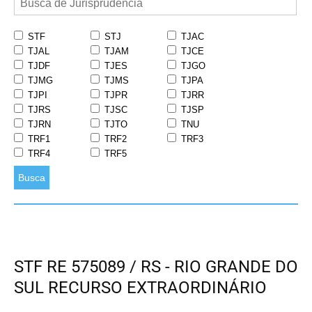
STF
STJ
TJAC
TJAL
TJAM
TJCE
TJDF
TJES
TJGO
TJMG
TJMS
TJPA
TJPI
TJPR
TJRR
TJRS
TJSC
TJSP
TJRN
TJTO
TNU
TRF1
TRF2
TRF3
TRF4
TRF5
Busca
STF RE 575089 / RS - RIO GRANDE DO
SUL RECURSO EXTRAORDINÁRIO