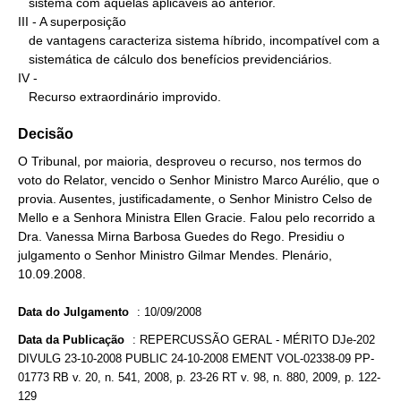
   sistema com aquelas aplicáveis ao anterior.

III - A superposição

   de vantagens caracteriza sistema híbrido, incompatível com a

   sistemática de cálculo dos benefícios previdenciários.

IV -

   Recurso extraordinário improvido.
Decisão
O Tribunal, por maioria, desproveu o recurso, nos termos do
voto do Relator, vencido o Senhor Ministro Marco Aurélio, que o
provia. Ausentes, justificadamente, o Senhor Ministro Celso de
Mello e a Senhora Ministra Ellen Gracie. Falou pelo recorrido a
Dra. Vanessa Mirna Barbosa Guedes do Rego. Presidiu o
julgamento o Senhor Ministro Gilmar Mendes. Plenário,
10.09.2008.
Data do Julgamento
:
10/09/2008
Data da Publicação
:
REPERCUSSÃO GERAL - MÉRITO DJe-202
DIVULG 23-10-2008 PUBLIC 24-10-2008 EMENT VOL-02338-09 PP-
01773 RB v. 20, n. 541, 2008, p. 23-26 RT v. 98, n. 880, 2009, p. 122-
129