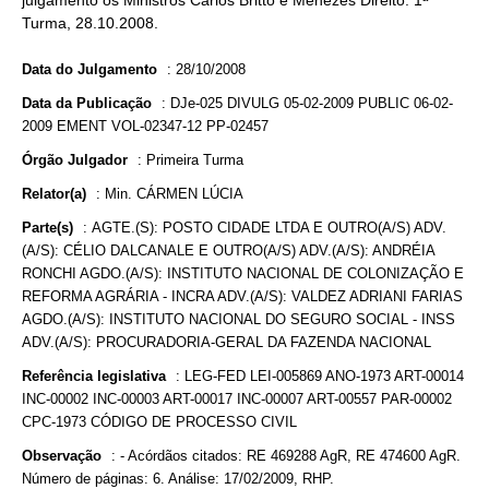
julgamento os Ministros Carlos Britto e Menezes Direito. 1ª
Turma, 28.10.2008.
Data do Julgamento
:
28/10/2008
Data da Publicação
:
DJe-025 DIVULG 05-02-2009 PUBLIC 06-02-
2009 EMENT VOL-02347-12 PP-02457
Órgão Julgador
:
Primeira Turma
Relator(a)
:
Min. CÁRMEN LÚCIA
Parte(s)
:
AGTE.(S): POSTO CIDADE LTDA E OUTRO(A/S) ADV.
(A/S): CÉLIO DALCANALE E OUTRO(A/S) ADV.(A/S): ANDRÉIA
RONCHI AGDO.(A/S): INSTITUTO NACIONAL DE COLONIZAÇÃO E
REFORMA AGRÁRIA - INCRA ADV.(A/S): VALDEZ ADRIANI FARIAS
AGDO.(A/S): INSTITUTO NACIONAL DO SEGURO SOCIAL - INSS
ADV.(A/S): PROCURADORIA-GERAL DA FAZENDA NACIONAL
Referência legislativa
:
LEG-FED LEI-005869 ANO-1973 ART-00014
INC-00002 INC-00003 ART-00017 INC-00007 ART-00557 PAR-00002
CPC-1973 CÓDIGO DE PROCESSO CIVIL
Observação
:
- Acórdãos citados: RE 469288 AgR, RE 474600 AgR.
Número de páginas: 6. Análise: 17/02/2009, RHP.