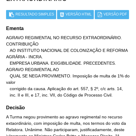
RESULTADO SIMPLES
VERSÃO HTML
VERSÃO PDF
Ementa
AGRAVO REGIMENTAL NO RECURSO EXTRAORDINÁRIO. 
CONTRIBUIÇÃO

   AO INSTITUTO NACIONAL DE COLONIZAÇÃO E REFORMA 
AGRÁRIA - INCRA.

   EMPRESA URBANA. EXIGIBILIDADE. PRECEDENTES. 
AGRAVO REGIMENTAL AO

   QUAL SE NEGA PROVIMENTO. Imposição de multa de 1% do 
valor

   corrigido da causa. Aplicação do art. 557, § 2º, c/c arts. 14,

   inc. II e III, e 17, inc. VII, do Código de Processo Civil.
Decisão
A Turma negou provimento ao agravo regimental no recurso
extaordinário, com imposição de multa, nos termos do voto da
Relatora. Unânime. Não participaram, justificadamente, deste