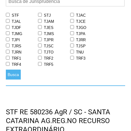
STF
STJ
TJAC
TJAL
TJAM
TJCE
TJDF
TJES
TJGO
TJMG
TJMS
TJPA
TJPI
TJPR
TJRR
TJRS
TJSC
TJSP
TJRN
TJTO
TNU
TRF1
TRF2
TRF3
TRF4
TRF5
Busca
STF RE 580236 AgR / SC - SANTA
CATARINA AG.REG.NO RECURSO
EXTRAORDINÁRIO