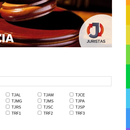
TJAL
TJAM
TJCE
TJMG
TJMS
TJPA
TJRS
TJSC
TJSP
TRF1
TRF2
TRF3