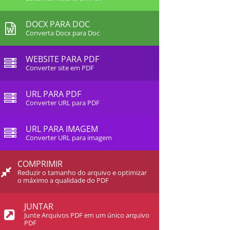
DOCX PARA DOC
Converta Docx para Doc
WEBSITE PARA PDF
Converter site em PDF
URL PARA PDF
Converter URL para PDF
URL PARA IMAGEM
Converter URL para imagem
COMPRIMIR
Reduzir o tamanho do arquivo e optimizar
o máximo a qualidade do PDF
JUNTAR
Junte Arquivos PDF em um único arquivo
PDF