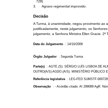
   728)

3.      Agravo regimental improvido.
Decisão
A Turma, à unanimidade, negou provimento ao ag
justificadamente, neste julgamento, os Senhores 
julgamento, a Senhora Ministra Ellen Gracie. 2ª
Data do Julgamento
:
14/10/2008
Órgão Julgador
:
Segunda Turma
Parte(s)
:
AGTE.(S): SÉRGIO LUÍS LISBOA DE A
OUTRO(A/S) AGDO.(A/S): MINISTÉRIO PÚBLICO 
Referência legislativa
:
LEG-FED SUMSTF-00072
Observação
:
- Acórdão citado: AI 299089 AgR. Núm