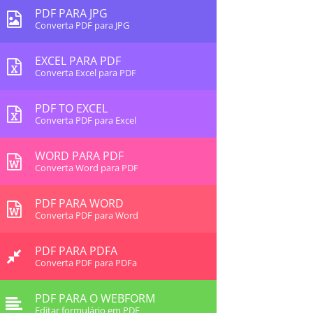
PDF PARA JPG
Converta PDF para JPG
EXCEL PARA PDF
Converta Excel para PDF
PDF TO EXCEL
Converta PDF para Excel
WORD PARA PDF
Converta Word para PDF
PDF PARA WORD
Converta PDF para Word
PDF PARA PDFA
Converta PDF para PDFa
PDF PARA O WEBFORM
Editar formulário em PDF