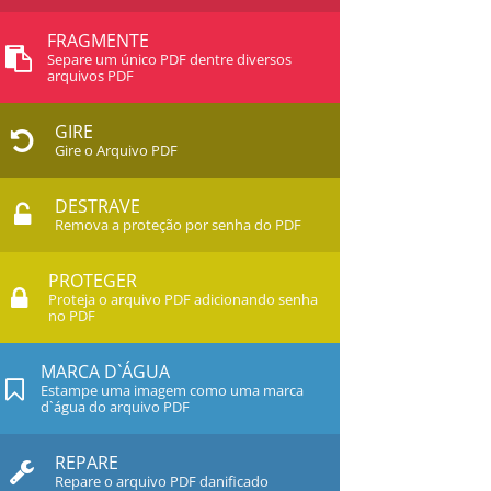
FRAGMENTE
Separe um único PDF dentre diversos
arquivos PDF
GIRE
Gire o Arquivo PDF
DESTRAVE
Remova a proteção por senha do PDF
PROTEGER
Proteja o arquivo PDF adicionando senha
no PDF
MARCA D`ÁGUA
Estampe uma imagem como uma marca
d`água do arquivo PDF
REPARE
Repare o arquivo PDF danificado