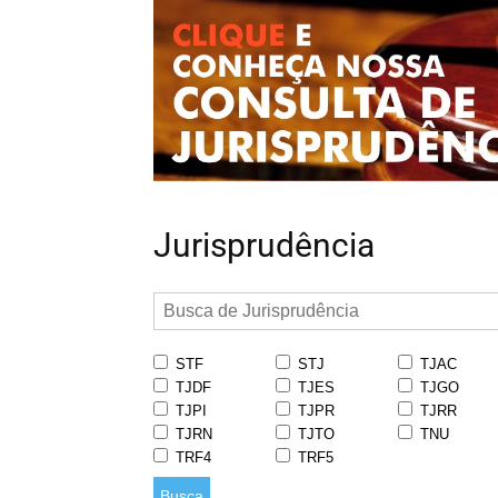
Jurisprudência
STF
STJ
TJAC
TJDF
TJES
TJGO
TJPI
TJPR
TJRR
TJRN
TJTO
TNU
TRF4
TRF5
Busca