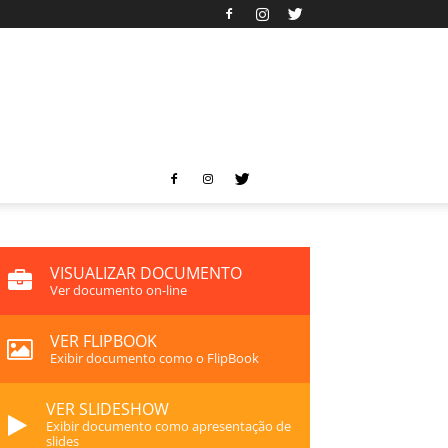
VISUALIZAR DOCUMENTO
Ver documento on-line
VER FLIPBOOK
Exibir documento como o FlipBook
VER SLIDESHOW
Exibir documento como apresentação de
slides