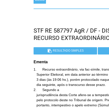
STF RE 587797 AgR / DF - 
RECURSO EXTRAORDINÁRI
RESULTADO SIMPLES
Ementa
1.      Recurso extraordinário, via fac-símile, tran
   Superior Eleitoral, em data anterior ao término do prazo legal de

   3 dias (às 19:06 hs.), porém protocolado naquela Corte apenas no

   dia seguinte, após o transcurso desse prazo.

2.      Segundo a

   jurisprudência desta Corte afere-se a tempestividade do recurso

   pelo protocolo deste no Tribunal de origem. Precedente. Revela-se,

   portanto, intempestivo o apelo extremo (Súmula STF nº
