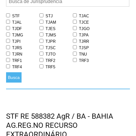
STF
STJ
TJAC
TJAL
TJAM
TJCE
TJDF
TJES
TJGO
TJMG
TJMS
TJPA
TJPI
TJPR
TJRR
TJRS
TJSC
TJSP
TJRN
TJTO
TNU
TRF1
TRF2
TRF3
TRF4
TRF5
Busca
STF RE 588382 AgR / BA - BAHIA
AG.REG.NO RECURSO
EXTRAORDINÁRIO