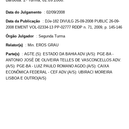
Barbosa. 2ª Turma, 02.09.2008.
Data do Julgamento
:
02/09/2008
Data da Publicação
:
DJe-182 DIVULG 25-09-2008 PUBLIC 26-09-
2008 EMENT VOL-02334-13 PP-02777 RDDP n. 71, 2009, p. 145-146
Órgão Julgador
:
Segunda Turma
Relator(a)
:
Min. EROS GRAU
Parte(s)
:
AGTE.(S): ESTADO DA BAHIA ADV.(A/S): PGE-BA -
ANTONIO JOSÉ DE OLIVEIRA TELLES DE VASCONCELLOS ADV.
(A/S): PGE-BA - LUIZ PAULO ROMANO AGDO.(A/S): CAIXA
ECONÔMICA FEDERAL - CEF ADV.(A/S): UBIRACI MOREIRA
LISBOA E OUTRO(A/S)