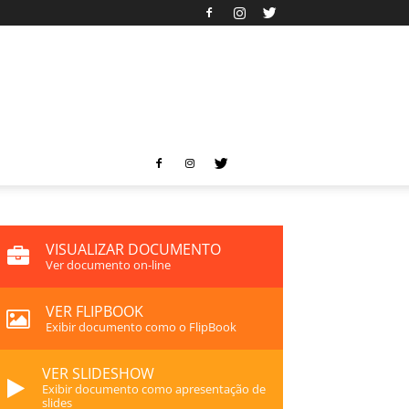
VISUALIZAR DOCUMENTO
Ver documento on-line
VER FLIPBOOK
Exibir documento como o FlipBook
VER SLIDESHOW
Exibir documento como apresentação de
slides