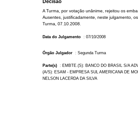
Decisão
A Turma, por votação unânime, rejeitou os emba
Ausentes, justificadamente, neste julgamento, 
Turma, 07.10.2008.
Data do Julgamento
:
07/10/2008
Órgão Julgador
:
Segunda Turma
Parte(s)
:
EMBTE.(S): BANCO DO BRASIL S/A AD
(A/S): ESAM - EMPRESA SUL AMERICANA DE MO
NELSON LACERDA DA SILVA