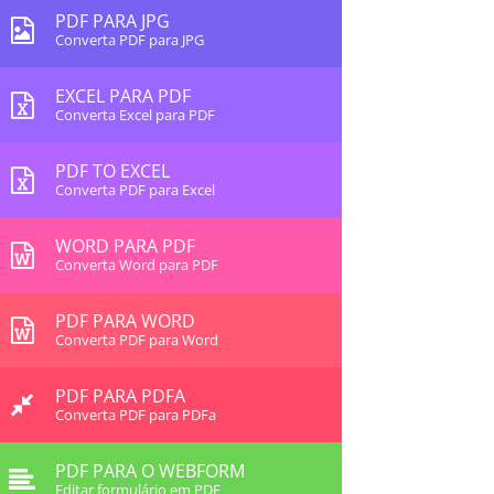
PDF PARA JPG
Converta PDF para JPG
EXCEL PARA PDF
Converta Excel para PDF
PDF TO EXCEL
Converta PDF para Excel
WORD PARA PDF
Converta Word para PDF
PDF PARA WORD
Converta PDF para Word
PDF PARA PDFA
Converta PDF para PDFa
PDF PARA O WEBFORM
Editar formulário em PDF