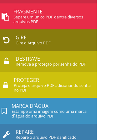
FRAGMENTE
Separe um único PDF dentre diversos
arquivos PDF
GIRE
Gire o Arquivo PDF
DESTRAVE
Remova a proteção por senha do PDF
PROTEGER
Proteja o arquivo PDF adicionando senha
no PDF
MARCA D`ÁGUA
Estampe uma imagem como uma marca
d`água do arquivo PDF
REPARE
Repare o arquivo PDF danificado