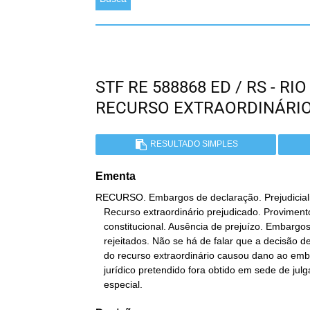
STF RE 588868 ED / RS - R
RECURSO EXTRAORDINÁRI
RESULTADO SIMPLES
Ementa
RECURSO. Embargos de declaração. Prejudiciali
   Recurso extraordinário prejudicado. Provimento STJ. Fundamentação

   constitucional. Ausência de prejuízo. Embargos de declaração

   rejeitados. Não se há de falar que a decisão de prejudicialidade

   do recurso extraordinário causou dano ao embargante, pois o bem

   jurídico pretendido fora obtido em sede de julgamento do recurso

   especial.