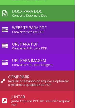
DOCX PARA DOC
Converta Docx para Doc
WEBSITE PARA PDF
Converter site em PDF
URL PARA PDF
Converter URL para PDF
URL PARA IMAGEM
Converter URL para imagem
COMPRIMIR
Reduzir o tamanho do arquivo e optimizar
o máximo a qualidade do PDF
JUNTAR
Junte Arquivos PDF em um único arquivo
PDF