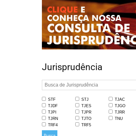
Jurisprudência
STF
STJ
TJAC
TJDF
TJES
TJGO
TJPI
TJPR
TJRR
TJRN
TJTO
TNU
TRF4
TRF5
Busca