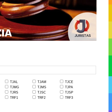
TJAL
TJAM
TJCE
TJMG
TJMS
TJPA
TJRS
TJSC
TJSP
TRF1
TRF2
TRF3