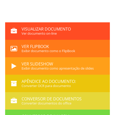
VISUALIZAR DOCUMENTO
Ver documento on-line
VER FLIPBOOK
Exibir documento como o FlipBook
VER SLIDESHOW
Exibir documento como apresentação de slides
APÊNDICE AO DOCUMENTO:
Converter OCR para documento
CONVERSOR DE DOCUMENTOS
Converter documentos do office