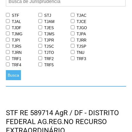
STF
STJ
TJAC
TJAL
TJAM
TJCE
TJDF
TJES
TJGO
TJMG
TJMS
TJPA
TJPI
TJPR
TJRR
TJRS
TJSC
TJSP
TJRN
TJTO
TNU
TRF1
TRF2
TRF3
TRF4
TRF5
Busca
STF RE 589714 AgR / DF - DISTRITO
FEDERAL AG.REG.NO RECURSO
EXTRAORDINÁRIO