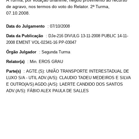
A Turma, por votação unânime, negou provimento ao recurso
de agravo, nos termos do voto do Relator. 2ª Turma,
07.10.2008.
Data do Julgamento
:
07/10/2008
Data da Publicação
:
DJe-216 DIVULG 13-11-2008 PUBLIC 14-11-
2008 EMENT VOL-02341-16 PP-03047
Órgão Julgador
:
Segunda Turma
Relator(a)
:
Min. EROS GRAU
Parte(s)
:
AGTE.(S): UNIÃO TRANSPORTE INTERESTADUAL DE
LUXO S/A - UTIL ADV.(A/S): CLAUDIO TADEU MEDEIROS E SILVA
E OUTRO(A/S) AGDO.(A/S): LAERTE CANDIDO DOS SANTOS
ADV.(A/S): FÁBIO ALEX PAULA DE SALLES