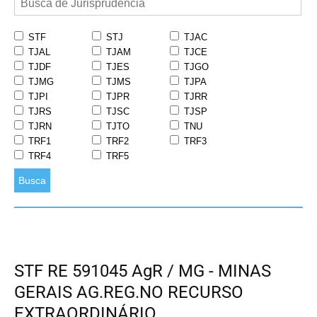
STF
STJ
TJAC
TJAL
TJAM
TJCE
TJDF
TJES
TJGO
TJMG
TJMS
TJPA
TJPI
TJPR
TJRR
TJRS
TJSC
TJSP
TJRN
TJTO
TNU
TRF1
TRF2
TRF3
TRF4
TRF5
Busca
STF RE 591045 AgR / MG - MINAS
GERAIS AG.REG.NO RECURSO
EXTRAORDINÁRIO