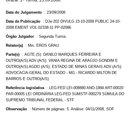
Gracie. 2ª Turma, 23.09.2008.
Data do Julgamento
:
23/09/2008
Data da Publicação
:
DJe-202 DIVULG 23-10-2008 PUBLIC 24-10-
2008 EMENT VOL-02338-11 PP-02086
Órgão Julgador
:
Segunda Turma
Relator(a)
:
Min. EROS GRAU
Parte(s)
:
AGTE.(S): DANILO MARQUES FERREIRA E
OUTRO(A/S) ADV.(A/S): VANIA REGINA DE ARAÚJO GONDIM E
OUTRO(A/S) AGDO.(A/S): ESTADO DE MINAS GERAIS ADV.(A/S):
ADVOCACIA-GERAL DO ESTADO - MG - RICARDO MILTON DE
BARROS E OUTRO(A/S)
Referência legislativa
:
LEG-FED LEI-008880 ANO-1994 ART-00020
PAR-00005 LEI ORDINÁRIA LEG-FED SUMSTF-000279 SÚMULA DO
SUPREMO TRIBUNAL FEDERAL - STF
Observação
:
Número de páginas: 5. Análise: 04/11/2008, SOF.