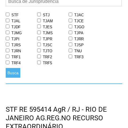
STF
STJ
TJAC
TJAL
TJAM
TJCE
TJDF
TJES
TJGO
TJMG
TJMS
TJPA
TJPI
TJPR
TJRR
TJRS
TJSC
TJSP
TJRN
TJTO
TNU
TRF1
TRF2
TRF3
TRF4
TRF5
Busca
STF RE 595414 AgR / RJ - RIO DE
JANEIRO AG.REG.NO RECURSO
EXTRAORDINÁRIO