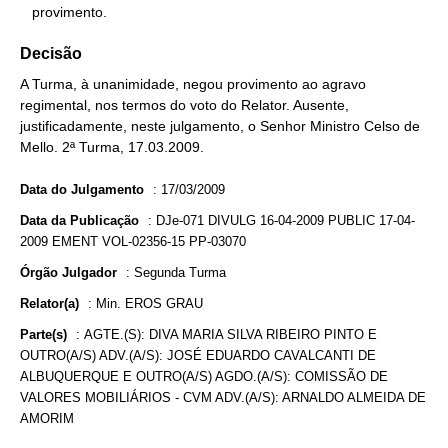
   provimento.
Decisão
A Turma, à unanimidade, negou provimento ao agravo
regimental, nos termos do voto do Relator. Ausente,
justificadamente, neste julgamento, o Senhor Ministro Celso de
Mello. 2ª Turma, 17.03.2009.
Data do Julgamento
:
17/03/2009
Data da Publicação
:
DJe-071 DIVULG 16-04-2009 PUBLIC 17-04-
2009 EMENT VOL-02356-15 PP-03070
Órgão Julgador
:
Segunda Turma
Relator(a)
:
Min. EROS GRAU
Parte(s)
:
AGTE.(S): DIVA MARIA SILVA RIBEIRO PINTO E
OUTRO(A/S) ADV.(A/S): JOSÉ EDUARDO CAVALCANTI DE
ALBUQUERQUE E OUTRO(A/S) AGDO.(A/S): COMISSÃO DE
VALORES MOBILIÁRIOS - CVM ADV.(A/S): ARNALDO ALMEIDA DE
AMORIM