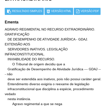
RESULTADO SIMPLES
VERSÃO HTML
VERSÃO PDF
Ementa
AGRAVO REGIMENTAL NO RECURSO EXTRAORDINÁRIO. 
GRATIFICAÇÃO

   DE DESEMPENHO DE ATIVIDADE JURÍDICA - GDAJ. 
EXTENSÃO AOS

   SERVIDORES INATIVOS. LEGISLAÇÃO 
INFRACONSTITUCIONAL.

   INVIABILIDADE DO RECURSO.

        O Tribunal de origem decidiu que a

   Gratificação de Desempenho de Atividade Jurídica --- GDAJ --
- não

   deve ser estendida aos inativos, pois não possui caráter geral.

   Entendimento diverso exigiria o reexame de legislação

   infraconstitucional que disciplina a espécie, procedimento 
vedado

   nesta instância.

        Agravo regimental a que se nega
