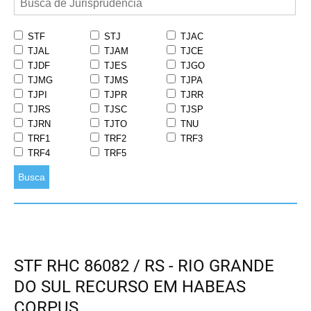
STF
STJ
TJAC
TJAL
TJAM
TJCE
TJDF
TJES
TJGO
TJMG
TJMS
TJPA
TJPI
TJPR
TJRR
TJRS
TJSC
TJSP
TJRN
TJTO
TNU
TRF1
TRF2
TRF3
TRF4
TRF5
Busca
STF RHC 86082 / RS - RIO GRANDE
DO SUL RECURSO EM HABEAS
CORPUS