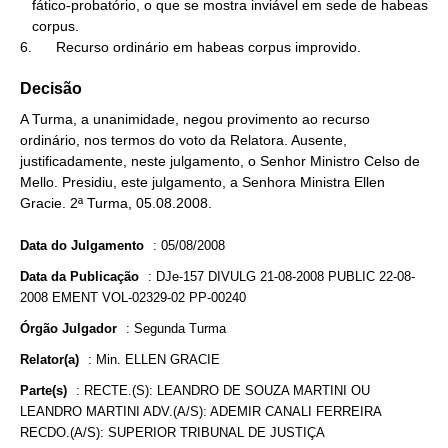
   fático-probatório, o que se mostra inviável em sede de habeas

   corpus.

6.      Recurso ordinário em habeas corpus improvido.
Decisão
A Turma, a unanimidade, negou provimento ao recurso
ordinário, nos termos do voto da Relatora. Ausente,
justificadamente, neste julgamento, o Senhor Ministro Celso de
Mello. Presidiu, este julgamento, a Senhora Ministra Ellen
Gracie. 2ª Turma, 05.08.2008.
Data do Julgamento
:
05/08/2008
Data da Publicação
:
DJe-157 DIVULG 21-08-2008 PUBLIC 22-08-
2008 EMENT VOL-02329-02 PP-00240
Órgão Julgador
:
Segunda Turma
Relator(a)
:
Min. ELLEN GRACIE
Parte(s)
:
RECTE.(S): LEANDRO DE SOUZA MARTINI OU
LEANDRO MARTINI ADV.(A/S): ADEMIR CANALI FERREIRA
RECDO.(A/S): SUPERIOR TRIBUNAL DE JUSTIÇA