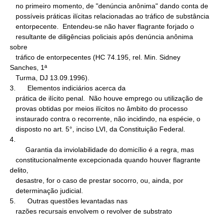
   no primeiro momento, de "denúncia anônima" dando conta de

   possíveis práticas ilícitas relacionadas ao tráfico de substância

   entorpecente.  Entendeu-se não haver flagrante forjado o

   resultante de diligências policiais após denúncia anônima 
sobre

   tráfico de entorpecentes (HC 74.195, rel. Min. Sidney 
Sanches, 1ª

   Turma, DJ 13.09.1996).

3.      Elementos indiciários acerca da

   prática de ilícito penal.  Não houve emprego ou utilização de

   provas obtidas por meios ilícitos no âmbito do processo

   instaurado contra o recorrente, não incidindo, na espécie, o

   disposto no art. 5°, inciso LVI, da Constituição Federal.

4.

        Garantia da inviolabilidade do domicílio é a regra, mas

   constitucionalmente excepcionada quando houver flagrante 
delito,

   desastre, for o caso de prestar socorro, ou, ainda, por

   determinação judicial.

5.      Outras questões levantadas nas

   razões recursais envolvem o revolver de substrato
