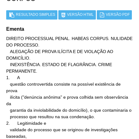
RESULTADO SIMPLES
VERSÃO HTML
VERSÃO PDF
Ementa
DIREITO PROCESSUAL PENAL. HABEAS CORPUS. NULIDADE 
DO PROCESSO.

   ALEGAÇÃO DE PROVA ILÍCITA E DE VIOLAÇÃO AO 
DOMICÍLIO.

   INEXISTÊNCIA. ESTADO DE FLAGRÂNCIA. CRIME 
PERMANENTE.

1.      A

   questão controvertida consiste na possível existência de 
prova

   ilícita ("denúncia anônima" e prova colhida sem observância 
da

   garantia da inviolabilidade do domicílio), o que contaminaria o

   processo que resultou na sua condenação.

2.      Legitimidade e

   validade do processo que se originou de investigações 
baseadas,
