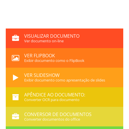
VISUALIZAR DOCUMENTO
Ver documento on-line
VER FLIPBOOK
Exibir documento como o FlipBook
VER SLIDESHOW
Exibir documento como apresentação de slides
APÊNDICE AO DOCUMENTO:
Converter OCR para documento
CONVERSOR DE DOCUMENTOS
Converter documentos do office