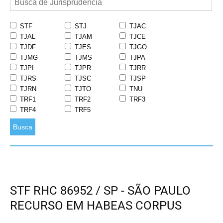
STF
STJ
TJAC
TJAL
TJAM
TJCE
TJDF
TJES
TJGO
TJMG
TJMS
TJPA
TJPI
TJPR
TJRR
TJRS
TJSC
TJSP
TJRN
TJTO
TNU
TRF1
TRF2
TRF3
TRF4
TRF5
Busca
STF RHC 86952 / SP - SÃO PAULO
RECURSO EM HABEAS CORPUS