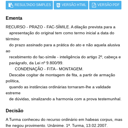
RESULTADO SIMPLES
VERSÃO HTML
VERSÃO PDF
Ementa
RECURSO - PRAZO - FAC-SÍMILE. A dilação prevista para a

   apresentação do original tem como termo inicial a data do 
término

   do prazo assinado para a prática do ato e não aquela alusiva 
ao

   recebimento do fac-símile - inteligência do artigo 2º, cabeça e

   parágrafo, da Lei nº 9.800/99.

        CONDENAÇÃO - FITA - MONTAGEM.

   Descabe cogitar de montagem de fita, a partir de armação 
política,

   quando as instâncias ordinárias tornaram-lhe a validade 
estreme

   de dúvidas, sinalizando a harmonia com a prova testemunhal.
Decisão
A Turma conheceu do recurso ordinário em habeas corpus, mas
lhe negou provimento. Unânime. 1ª. Turma, 13.02.2007.