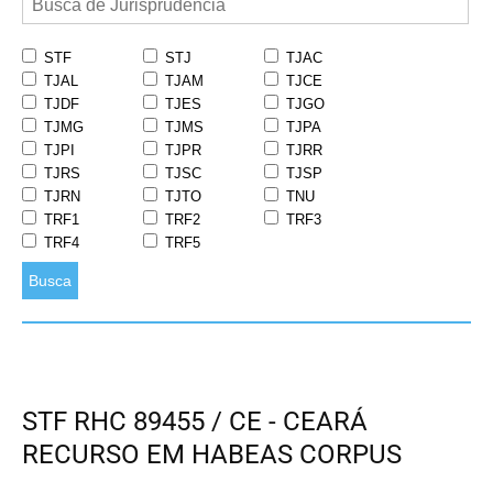
STF
STJ
TJAC
TJAL
TJAM
TJCE
TJDF
TJES
TJGO
TJMG
TJMS
TJPA
TJPI
TJPR
TJRR
TJRS
TJSC
TJSP
TJRN
TJTO
TNU
TRF1
TRF2
TRF3
TRF4
TRF5
Busca
STF RHC 89455 / CE - CEARÁ
RECURSO EM HABEAS CORPUS