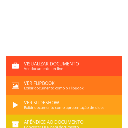
VISUALIZAR DOCUMENTO
Ver documento on-line
VER FLIPBOOK
Exibir documento como o FlipBook
VER SLIDESHOW
Exibir documento como apresentação de slides
APÊNDICE AO DOCUMENTO:
Converter OCR para documento