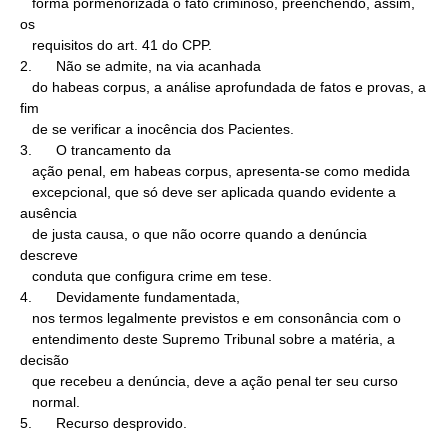
   forma pormenorizada o fato criminoso, preenchendo, assim, 
os

   requisitos do art. 41 do CPP.

2.      Não se admite, na via acanhada

   do habeas corpus, a análise aprofundada de fatos e provas, a 
fim

   de se verificar a inocência dos Pacientes.

3.      O trancamento da

   ação penal, em habeas corpus, apresenta-se como medida

   excepcional, que só deve ser aplicada quando evidente a 
ausência

   de justa causa, o que não ocorre quando a denúncia 
descreve

   conduta que configura crime em tese.

4.      Devidamente fundamentada,

   nos termos legalmente previstos e em consonância com o

   entendimento deste Supremo Tribunal sobre a matéria, a 
decisão

   que recebeu a denúncia, deve a ação penal ter seu curso

   normal.

5.      Recurso desprovido.