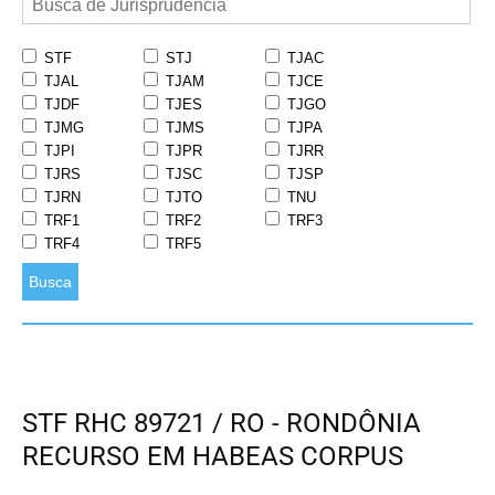
STF
STJ
TJAC
TJAL
TJAM
TJCE
TJDF
TJES
TJGO
TJMG
TJMS
TJPA
TJPI
TJPR
TJRR
TJRS
TJSC
TJSP
TJRN
TJTO
TNU
TRF1
TRF2
TRF3
TRF4
TRF5
Busca
STF RHC 89721 / RO - RONDÔNIA
RECURSO EM HABEAS CORPUS