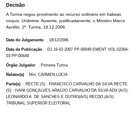
Decisão
A Turma negou provimento ao recurso ordinário em habeas
corpus. Unânime. Ausente, justificadamente, o Ministro Marco
Aurélio. 1ª. Turma, 18.12.2006.
Data do Julgamento
:
18/12/2006
Data da Publicação
:
DJ 16-02-2007 PP-00049 EMENT VOL-02264-
03 PP-00449
Órgão Julgador
:
Primeira Turma
Relator(a)
:
Min. CÁRMEN LÚCIA
Parte(s)
:
RECTE.(S) : FRANCISCO CARVALHO DA SILVA RECTE.
(S) : IVANI GONÇALVES ARAÚJO CARVALHO DA SILVA ADV.(A/S) :
LEONARDO A. DE SANCHES E OUTRO(A/S) RECDO.(A/S) :
TRIBUNAL SUPERIOR ELEITORAL