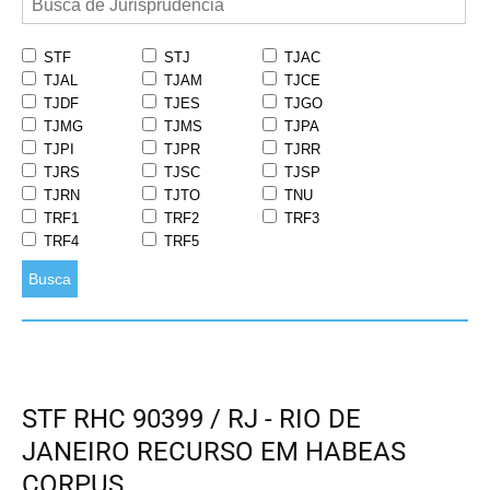
STF
STJ
TJAC
TJAL
TJAM
TJCE
TJDF
TJES
TJGO
TJMG
TJMS
TJPA
TJPI
TJPR
TJRR
TJRS
TJSC
TJSP
TJRN
TJTO
TNU
TRF1
TRF2
TRF3
TRF4
TRF5
Busca
STF RHC 90399 / RJ - RIO DE
JANEIRO RECURSO EM HABEAS
CORPUS