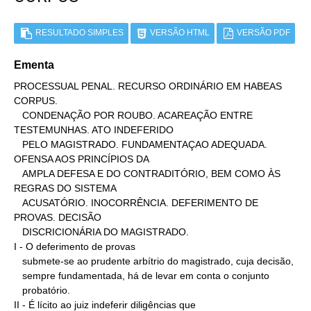
RESULTADO SIMPLES
VERSÃO HTML
VERSÃO PDF
Ementa
PROCESSUAL PENAL. RECURSO ORDINÁRIO EM HABEAS 
CORPUS.

   CONDENAÇÃO POR ROUBO. ACAREAÇÃO ENTRE 
TESTEMUNHAS. ATO INDEFERIDO

   PELO MAGISTRADO. FUNDAMENTAÇAO ADEQUADA. 
OFENSA AOS PRINCÍPIOS DA

   AMPLA DEFESA E DO CONTRADITÓRIO, BEM COMO ÀS 
REGRAS DO SISTEMA

   ACUSATÓRIO. INOCORRÊNCIA. DEFERIMENTO DE 
PROVAS. DECISÃO

   DISCRICIONÁRIA DO MAGISTRADO.

I - O deferimento de provas

   submete-se ao prudente arbítrio do magistrado, cuja decisão,

   sempre fundamentada, há de levar em conta o conjunto

   probatório.

II - É lícito ao juiz indeferir diligências que
