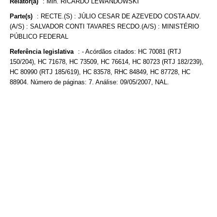
Relator(a)
:
Min. RICARDO LEWANDOWSKI
Parte(s)
:
RECTE.(S) : JÚLIO CESAR DE AZEVEDO COSTA ADV.
(A/S) : SALVADOR CONTI TAVARES RECDO.(A/S) : MINISTÉRIO
PÚBLICO FEDERAL
Referência legislativa
:
- Acórdãos citados: HC 70081 (RTJ
150/204), HC 71678, HC 73509, HC 76614, HC 80723 (RTJ 182/239),
HC 80990 (RTJ 185/619), HC 83578, RHC 84849, HC 87728, HC
88904. Número de páginas: 7. Análise: 09/05/2007, NAL.