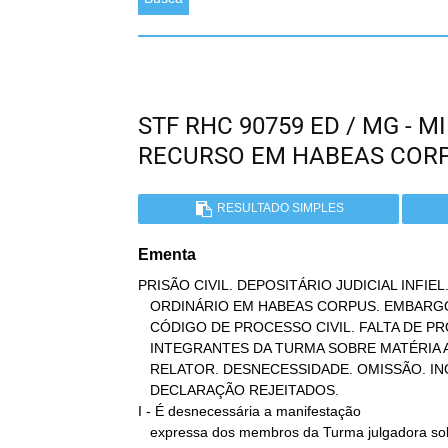
STF RHC 90759 ED / MG - 
RECURSO EM HABEAS COR
RESULTADO SIMPLES
Ementa
PRISÃO CIVIL. DEPOSITÁRIO JUDICIAL INFIEL
   ORDINÁRIO EM HABEAS CORPUS. EMBARGOS DE DECLARAÇÃO. ART. 668 DO

   CÓDIGO DE PROCESSO CIVIL. FALTA DE PRONUNCIAMENTO DOS MINISTROS

   INTEGRANTES DA TURMA SOBRE MATÉRIA APRECIADA PELO MINISTRO

   RELATOR. DESNECESSIDADE. OMISSÃO. INOCORRÊNCIA. EMBARGOS DE

   DECLARAÇÃO REJEITADOS.

I - É desnecessária a manifestação

   expressa dos membros da Turma julgadora sobre todos os aspectos
