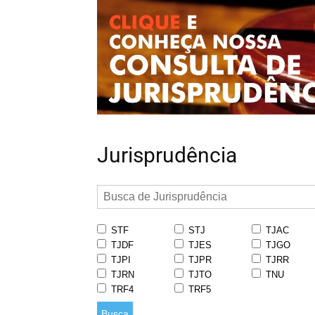
Jurisprudência
STF
STJ
TJAC
TJDF
TJES
TJGO
TJPI
TJPR
TJRR
TJRN
TJTO
TNU
TRF4
TRF5
Busca