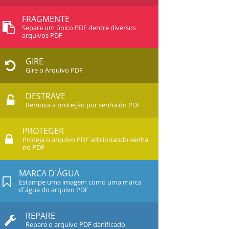
FRAGMENTE
Separe um único PDF dentre diversos
arquivos PDF
GIRE
Gire o Arquivo PDF
DESTRAVE
Remova a proteção por senha do PDF
PROTEGER
Proteja o arquivo PDF adicionando senha
no PDF
MARCA D`ÁGUA
Estampe uma imagem como uma marca
d`água do arquivo PDF
REPARE
Repare o arquivo PDF danificado