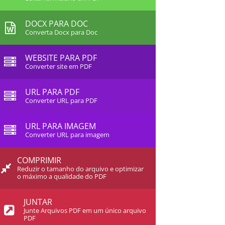
DOCX PARA DOC
Converta Docx para Doc
WEBSITE PARA PDF
Converter site em PDF
URL PARA PDF
Converter URL para PDF
URL PARA IMAGEM
Converter URL para imagem
COMPRIMIR
Reduzir o tamanho do arquivo e optimizar
o máximo a qualidade do PDF
JUNTAR
Junte Arquivos PDF em um único arquivo
PDF