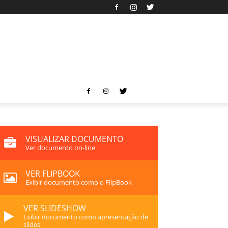
VISUALIZAR DOCUMENTO
Ver documento on-line
VER FLIPBOOK
Exibir documento como o FlipBook
VER SLIDESHOW
Exibir documento como apresentação de
slides