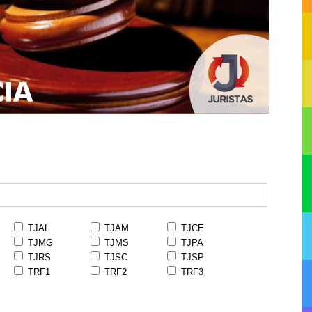
TJAL
TJAM
TJCE
TJMG
TJMS
TJPA
TJRS
TJSC
TJSP
TRF1
TRF2
TRF3