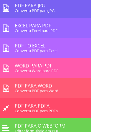
PDF PARA JPG
Converta PDF para JPG
EXCEL PARA PDF
Converta Excel para PDF
PDF TO EXCEL
Converta PDF para Excel
WORD PARA PDF
Converta Word para PDF
PDF PARA WORD
Converta PDF para Word
PDF PARA PDFA
Converta PDF para PDFa
PDF PARA O WEBFORM
Editar formulário em PDF