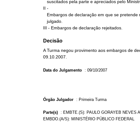
   suscitados pela parte e apreciados pelo Ministro Relator.

II -

   Embargos de declaração em que se pretende reapreciação do

   julgado.

III - Embargos de declaração rejeitados.
Decisão
A Turma negou provimento aos embargos de dec
09.10.2007.
Data do Julgamento
:
09/10/2007
Órgão Julgador
:
Primeira Turma
Parte(s)
:
EMBTE.(S): PAULO GORAYEB NEVES A
EMBDO.(A/S): MINISTÉRIO PÚBLICO FEDERAL