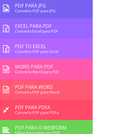
PDF PARA JPG
Converta PDF para JPG
EXCEL PARA PDF
Converta Excel para PDF
PDF TO EXCEL
Converta PDF para Excel
WORD PARA PDF
Converta Word para PDF
PDF PARA WORD
Converta PDF para Word
PDF PARA PDFA
Converta PDF para PDFa
PDF PARA O WEBFORM
Editar formulário em PDF