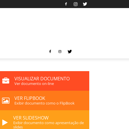
VISUALIZAR DOCUMENTO
Ver documento on-line
VER FLIPBOOK
Exibir documento como o FlipBook
VER SLIDESHOW
Exibir documento como apresentação de
slides