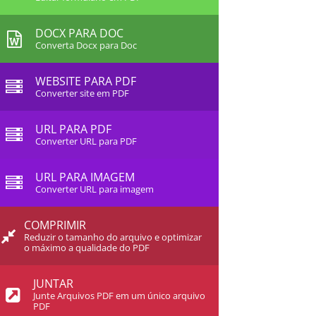
DOCX PARA DOC
Converta Docx para Doc
WEBSITE PARA PDF
Converter site em PDF
URL PARA PDF
Converter URL para PDF
URL PARA IMAGEM
Converter URL para imagem
COMPRIMIR
Reduzir o tamanho do arquivo e optimizar
o máximo a qualidade do PDF
JUNTAR
Junte Arquivos PDF em um único arquivo
PDF