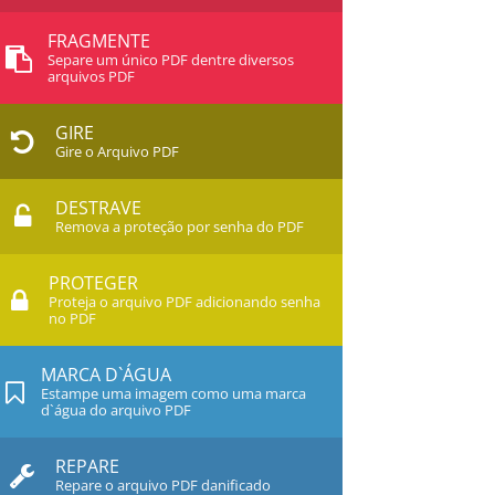
FRAGMENTE
Separe um único PDF dentre diversos
arquivos PDF
GIRE
Gire o Arquivo PDF
DESTRAVE
Remova a proteção por senha do PDF
PROTEGER
Proteja o arquivo PDF adicionando senha
no PDF
MARCA D`ÁGUA
Estampe uma imagem como uma marca
d`água do arquivo PDF
REPARE
Repare o arquivo PDF danificado