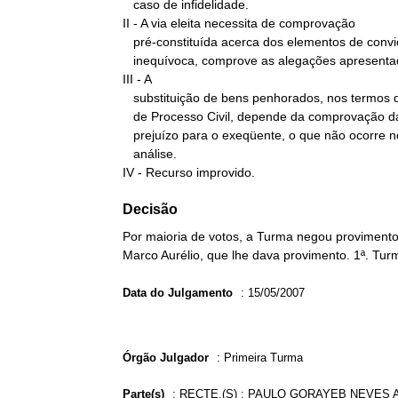
   caso de infidelidade.

II - A via eleita necessita de comprovação

   pré-constituída acerca dos elementos de convicção que, de forma

   inequívoca, comprove as alegações apresentadas.

III - A

   substituição de bens penhorados, nos termos do art. 668 do Código

   de Processo Civil, depende da comprovação da impossibilidade de

   prejuízo para o exeqüente, o que não ocorre no caso em

   análise.

IV - Recurso improvido.
Decisão
Por maioria de votos, a Turma negou provimento
Marco Aurélio, que lhe dava provimento. 1ª. Tur
Data do Julgamento
:
15/05/2007
Órgão Julgador
:
Primeira Turma
Parte(s)
:
RECTE.(S) : PAULO GORAYEB NEVES A