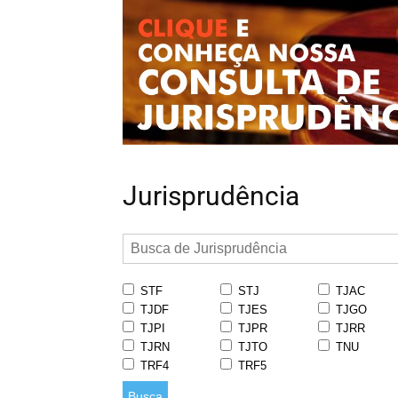
Jurisprudência
STF
STJ
TJAC
TJDF
TJES
TJGO
TJPI
TJPR
TJRR
TJRN
TJTO
TNU
TRF4
TRF5
Busca