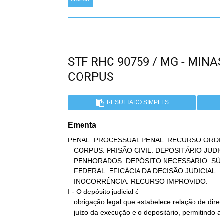
STF RHC 90759 / MG - MI
CORPUS
RESULTADO SIMPLES
Ementa
PENAL. PROCESSUAL PENAL. RECURSO ORDI
   CORPUS. PRISÃO CIVIL. DEPOSITÁRIO JUDICIAL INFIEL. FURTO DOS BENS

   PENHORADOS. DEPÓSITO NECESSÁRIO. SÚMULA 619 DO SUPREMO TRIBUNAL

   FEDERAL. EFICÁCIA DA DECISÃO JUDICIAL. COAÇÃO ILEGAL.

   INOCORRÊNCIA. RECURSO IMPROVIDO.

I - O depósito judicial é

   obrigação legal que estabelece relação de direito público entre o

   juízo da execução e o depositário, permitindo a prisão civil no
