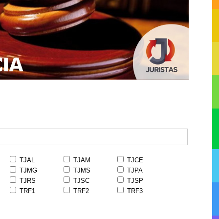
TJAL
TJAM
TJCE
TJMG
TJMS
TJPA
TJRS
TJSC
TJSP
TRF1
TRF2
TRF3