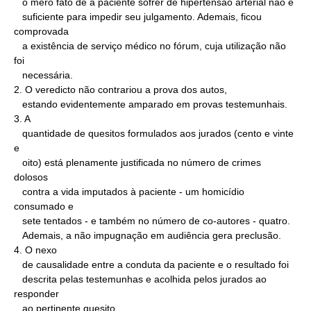
   o mero fato de a paciente sofrer de hipertensão arterial não é

   suficiente para impedir seu julgamento. Ademais, ficou 
comprovada

   a existência de serviço médico no fórum, cuja utilização não 
foi

   necessária.

2. O veredicto não contrariou a prova dos autos,

   estando evidentemente amparado em provas testemunhais.

3. A

   quantidade de quesitos formulados aos jurados (cento e vinte 
e

   oito) está plenamente justificada no número de crimes 
dolosos

   contra a vida imputados à paciente - um homicídio 
consumado e

   sete tentados - e também no número de co-autores - quatro.

   Ademais, a não impugnação em audiência gera preclusão.

4. O nexo

   de causalidade entre a conduta da paciente e o resultado foi

   descrita pelas testemunhas e acolhida pelos jurados ao 
responder

   ao pertinente quesito.
