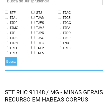
STF
STJ
TJAC
TJAL
TJAM
TJCE
TJDF
TJES
TJGO
TJMG
TJMS
TJPA
TJPI
TJPR
TJRR
TJRS
TJSC
TJSP
TJRN
TJTO
TNU
TRF1
TRF2
TRF3
TRF4
TRF5
Busca
STF RHC 91148 / MG - MINAS GERAIS
RECURSO EM HABEAS CORPUS