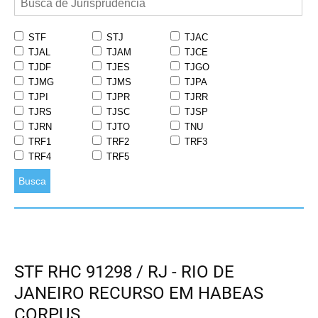
STF
STJ
TJAC
TJAL
TJAM
TJCE
TJDF
TJES
TJGO
TJMG
TJMS
TJPA
TJPI
TJPR
TJRR
TJRS
TJSC
TJSP
TJRN
TJTO
TNU
TRF1
TRF2
TRF3
TRF4
TRF5
Busca
STF RHC 91298 / RJ - RIO DE
JANEIRO RECURSO EM HABEAS
CORPUS