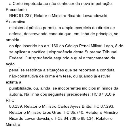
   a Corte impetrada ao não conhecer da nova impetração. 
Precedente:

   RHC 91.237, Relator o Ministro Ricardo Lewandowski.

A narrativa

   ministerial pública permitiu o amplo exercício do direito de

   defesa, descrevendo conduta que, em linha de princípio, se 
amolda

   ao tipo inserido no art. 160 do Código Penal Militar. Logo, é de

   se aplicar a pacífica jurisprudência deste Supremo Tribunal

   Federal. Jurisprudência segundo a qual o trancamento da 
ação

   penal se restringe a situações que se reportem a conduta

   não-constitutiva de crime em tese, ou quando já estiver 
extinta a

   punibilidade, ou, ainda, se inocorrentes indícios mínimos da

   autoria. Na linha dos seguintes precedentes: HC 87.310 e 
RHC

   88.139, Relator o Ministro Carlos Ayres Britto; HC 87.293,

   Relator o Ministro Eros Grau; HC 85.740, Relator o Ministro

   Ricardo Lewandowski; e HCs 84.738 e 85.134, Relator o 
Ministro
