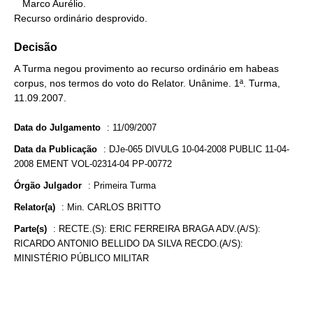
   Marco Aurélio.

Recurso ordinário desprovido.
Decisão
A Turma negou provimento ao recurso ordinário em habeas
corpus, nos termos do voto do Relator. Unânime. 1ª. Turma,
11.09.2007.
Data do Julgamento
:
11/09/2007
Data da Publicação
:
DJe-065 DIVULG 10-04-2008 PUBLIC 11-04-
2008 EMENT VOL-02314-04 PP-00772
Órgão Julgador
:
Primeira Turma
Relator(a)
:
Min. CARLOS BRITTO
Parte(s)
:
RECTE.(S): ERIC FERREIRA BRAGA ADV.(A/S):
RICARDO ANTONIO BELLIDO DA SILVA RECDO.(A/S):
MINISTÉRIO PÚBLICO MILITAR