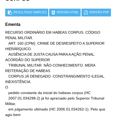
RESULTADO SIMPLES
VERSÃO HTML
VERSÃO PDF
Ementa
RECURSO ORDINÁRIO EM HABEAS CORPUS. CÓDIGO 
PENAL MILITAR.

   ART. 160 (CPM). CRIME DE DESRESPEITO A SUPERIOR 
HIERÁRQUICO.

   AUSÊNCIA DE JUSTA CAUSA PARA A AÇÃO PENAL. 
ACÓRDÃO DO SUPERIOR

   TRIBUNAL MILITAR. NÃO-CONHECIMENTO. MERA 
REITERAÇÃO DE HABEAS

   CORPUS JÁ DENEGADO. CONSTRANGIMENTO ILEGAL. 
INEXISTÊNCIA.

O

   pedido constante da inicial do habeas corpus (HC

   2007.01.034298-2) já foi apreciado pelo Superior Tribunal 
Militar,

   em julgamento ultimado (HC 2006.01.034262-1). Pelo que 
agiu bem
