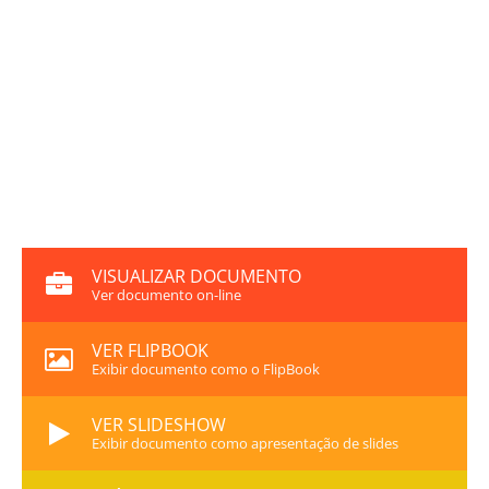
VISUALIZAR DOCUMENTO
Ver documento on-line
VER FLIPBOOK
Exibir documento como o FlipBook
VER SLIDESHOW
Exibir documento como apresentação de slides